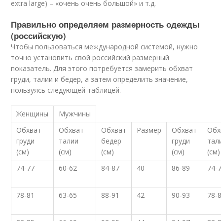
extra large) – «очень очень большой» и т.д.
Правильно определяем размерность одежды
(российскую)
Чтобы пользоваться международной системой, нужно
точно установить свой российский размерный
показатель. Для этого потребуется замерить обхват
груди, талии и бедер, а затем определить значение,
пользуясь следующей таблицей.
Женщины
Мужчины
Обхват
Обхват
Обхват
Размер
Обхват
Обх
груди
талии
бедер
груди
тал
(см)
(см)
(см)
(см)
(см)
74-77
60-62
84-87
40
86-89
74-
78-81
63-65
88-91
42
90-93
78-