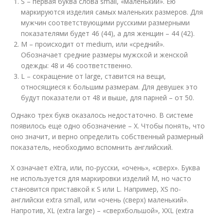
S – первая буква слова small, «маленький». Ею
маркируются изделия самых маленьких размеров. Для
мужчин соответствующими русскими размерными
показателями будет 46 (44), а для женщин – 44 (42).
M – происходит от medium, или «средний».
Обозначает средние размеры мужской и женской
одежды: 48 и 46 соответственно.
L – сокращение от large, ставится на вещи,
относящиеся к большим размерам. Для девушек это
будут показатели от 48 и выше, для парней – от 50.
Однако трех букв оказалось недостаточно. В системе
появилось еще одно обозначение – X. Чтобы понять, что
оно значит, и верно определить собственный размерный
показатель, необходимо вспомнить английский.
X означает eXtra, или, по-русски, «очень», «сверх». Буква
не используется для маркировки изделий M, но часто
становится приставкой к S или L. Например, XS по-
английски extra small, или «очень (сверх) маленький».
Напротив, XL (extra large) – «сверхбольшой», XXL (extra