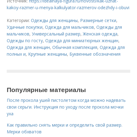
Источник:
https://idealnaya-figura.ru/novosti/kak-uznat-
kakoy-razmer-u-menya-kalkulyator-razmerov-odezhdy-i-obuvi
Категории:
Одежды для женщины
,
Размерные сетки
,
Удачные покупки
,
Одежда для мальчиков
,
Одежды для
мальчиков
,
Универсальный размер
,
Женская одежда
,
Одежды по госту
,
Одежда для миниатюрных женщин
,
Одежда для женщин
,
Обычная комплекция
,
Одежда для
полных и
,
Крупные женщины
,
Буквенные обозначения
Популярные материалы
После прокола ушей пистолетом когда можно надевать
свои серьги. Инструкция по уходу после прокола мочки
уха
Как правильно снять мерки и определить свой размер.
Мерки обхватов