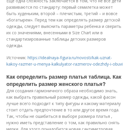
Еще одна сложность заключается в том, что не все дети
развиваются по стандарту: первый семилетка может
быть худеньким, второй – плечистым, третий – и вовсе
«богатырем». Перед тем как определять размер детской
одежды, следует выяснить параметры ребенка и сверить
их со значениями, внесенными в Size Chart или в
стандартизированные таблицы детских размеров
одежды.
Источник:
https://idealnaya-figura.ru/novosti/kak-uznat-
kakoy-razmer-u-menya-kalkulyator-razmerov-odezhdy-i-obuvi
Как определить размер платья таблица. Как
определить размер женского платья?
Для создания гармоничного образа необходимо знать,
как выбрать правильный размер одежды, какой фасон
лучше всего подходит к типу фигуры и какому материалу
стоит отдать предпочтение в то или другое время года.
Так, чтобы не ошибиться в выборе размера платья ,
нужно иметь представление о том, как правильно снять
мерки. Для этого понадобится новая сантиметровая