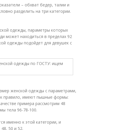
казатели – обхват бедер, талии и
ловно разделить на три категории.
енской одежды, параметры которых
уди может находиться в пределах 92
нской одежды подойдет для девушек с
 размер женской одежды с параметрами,
ак правило, имеют пышные формы:
В качестве примера рассмотрим 48
ы тела 96-78-100.
я именно к этой категории, и
8, 50 и 52.