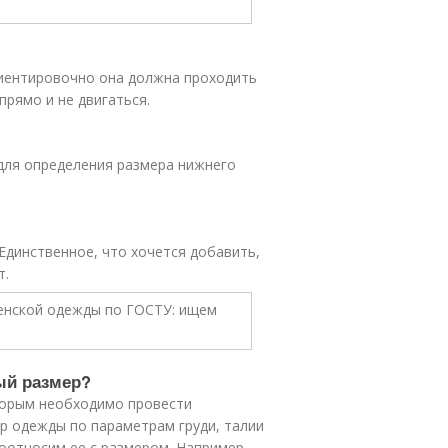
иентировочно она должна проходить
прямо и не двигаться.
для определения размера нижнего
Единственное, что хочется добавить,
т.
ый размер?
торым необходимо провести
ер одежды по параметрам груди, талии
соотносим ее с размером. Например,