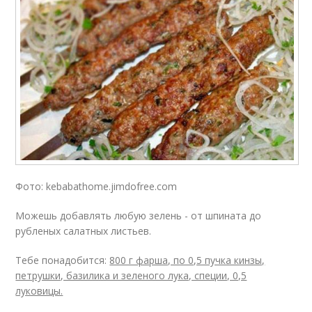
Фото: kebabathome.jimdofree.com
Можешь добавлять любую зелень - от шпината до
рубленых салатных листьев.
Тебе понадобится:
800 г фарша, по 0,5 пучка кинзы,
петрушки, базилика и зеленого лука, специи, 0,5
луковицы.