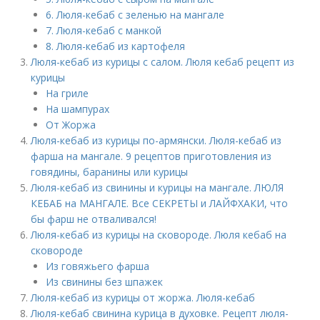
6. Люля-кебаб с зеленью на мангале
7. Люля-кебаб с манкой
8. Люля-кебаб из картофеля
Люля-кебаб из курицы с салом. Люля кебаб рецепт из
курицы
На гриле
На шампурах
От Жоржа
Люля-кебаб из курицы по-армянски. Люля-кебаб из
фарша на мангале. 9 рецептов приготовления из
говядины, баранины или курицы
Люля-кебаб из свинины и курицы на мангале. ЛЮЛЯ
КЕБАБ на МАНГАЛЕ. Все СЕКРЕТЫ и ЛАЙФХАКИ, что
бы фарш не отваливался!
Люля-кебаб из курицы на сковороде. Люля кебаб на
сковороде
Из говяжьего фарша
Из свинины без шпажек
Люля-кебаб из курицы от жоржа. Люля-кебаб
Люля-кебаб свинина курица в духовке. Рецепт люля-