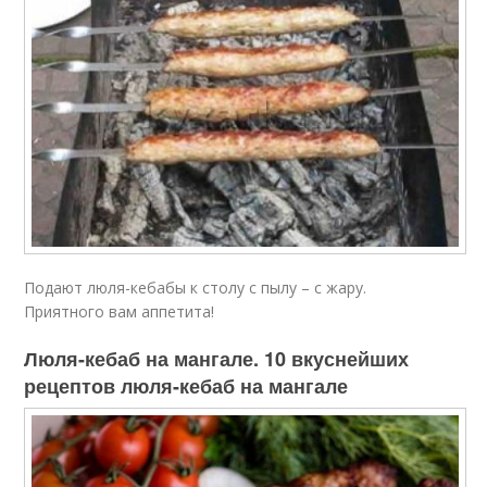
Подают люля-кебабы к столу с пылу – с жару.
Приятного вам аппетита!
Люля-кебаб на мангале. 10 вкуснейших
рецептов люля-кебаб на мангале