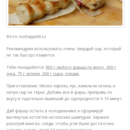
Фото: nushappetit.ru
Рекомендуем использовать очень твердый сыр, который
не так быстро плавится.
Тебе понадобится:
900 г любого фарша по вкусу, 300 г
лука, 75 г зелени, 200 г сыра, специи.
Приготовление: Мелко нарежь лук, измельчи зелень и
натри сыр на терке. Добавь все в фарш, приправь по
вкусу и тщательно вымешай до однородности 5-10 минут.
Дай фаршу остыть в холодильнике и сформируй
вытянутые котлетки на плоских шампурах. Заранее
разогрей мангал, следи, чтобы угли были достаточно
сырыми, и жарь люля 10 минут, постоянно