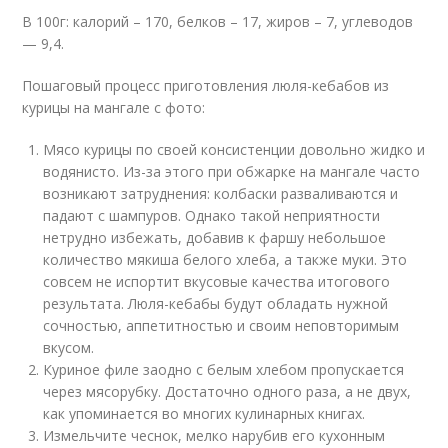
В 100г: калорий – 170, белков – 17, жиров – 7, углеводов
— 9,4.
Пошаговый процесс приготовления люля-кебабов из
курицы на мангале с фото:
Мясо курицы по своей консистенции довольно жидко и
водянисто. Из-за этого при обжарке на мангале часто
возникают затруднения: колбаски разваливаются и
падают с шампуров. Однако такой неприятности
нетрудно избежать, добавив к фаршу небольшое
количество мякиша белого хлеба, а также муки. Это
совсем не испортит вкусовые качества итогового
результата. Люля-кебабы будут обладать нужной
сочностью, аппетитностью и своим неповторимым
вкусом.
Куриное филе заодно с белым хлебом пропускается
через мясорубку. Достаточно одного раза, а не двух,
как упоминается во многих кулинарных книгах.
Измельчите чеснок, мелко нарубив его кухонным