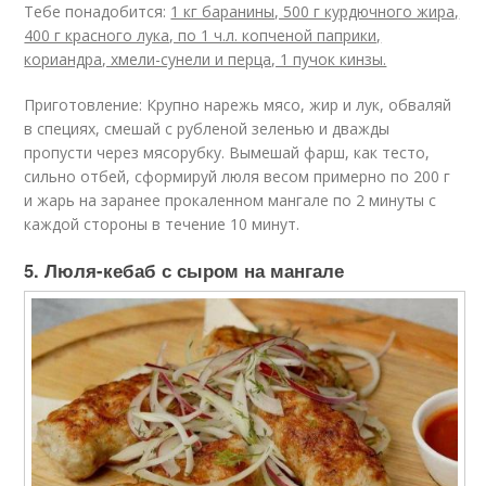
Тебе понадобится:
1 кг баранины, 500 г курдючного жира,
400 г красного лука, по 1 ч.л. копченой паприки,
кориандра, хмели-сунели и перца, 1 пучок кинзы.
Приготовление: Крупно нарежь мясо, жир и лук, обваляй
в специях, смешай с рубленой зеленью и дважды
пропусти через мясорубку. Вымешай фарш, как тесто,
сильно отбей, сформируй люля весом примерно по 200 г
и жарь на заранее прокаленном мангале по 2 минуты с
каждой стороны в течение 10 минут.
5. Люля-кебаб с сыром на мангале