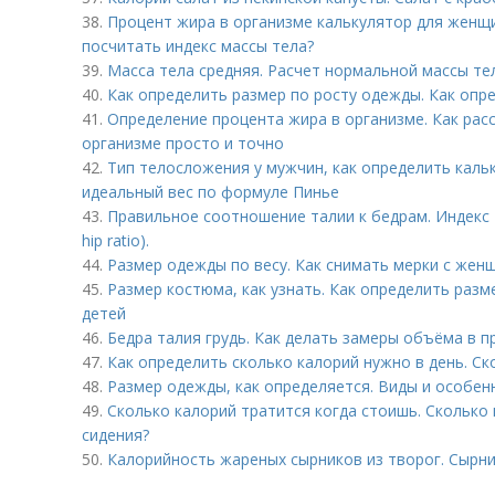
38.
Процент жира в организме калькулятор для женщи
посчитать индекс массы тела?
39.
Масса тела средняя. Расчет нормальной массы те
40.
Как определить размер по росту одежды. Как опр
41.
Определение процента жира в организме. Как рас
организме просто и точно
42.
Тип телосложения у мужчин, как определить каль
идеальный вес по формуле Пинье
43.
Правильное соотношение талии к бедрам. Индекс 
hip ratio).
44.
Размер одежды по весу. Как снимать мерки с жен
45.
Размер костюма, как узнать. Как определить раз
детей
46.
Бедра талия грудь. Как делать замеры объёма в 
47.
Как определить сколько калорий нужно в день. Ск
48.
Размер одежды, как определяется. Виды и особен
49.
Сколько калорий тратится когда стоишь. Сколько
сидения?
50.
Калорийность жареных сырников из творог. Сырн