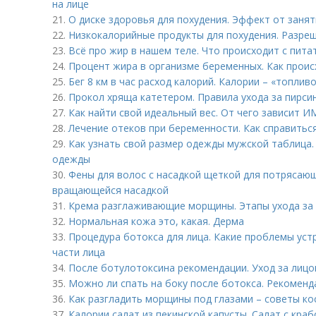
на лице
21.
О диске здоровья для похудения. Эффект от занят
22.
Низкокалорийные продукты для похудения. Разре
23.
Всё про жир в нашем теле. Что происходит с пит
24.
Процент жира в организме беременных. Как проис
25.
Бег 8 км в час расход калорий. Калории – «топлив
26.
Прокол хряща катетером. Правила ухода за пирси
27.
Как найти свой идеальный вес. От чего зависит И
28.
Лечение отеков при беременности. Как справитьс
29.
Как узнать свой размер одежды мужской таблица.
одежды
30.
Фены для волос с насадкой щеткой для потрясаю
вращающейся насадкой
31.
Крема разглаживающие морщины. Этапы ухода за
32.
Нормальная кожа это, какая. Дерма
33.
Процедура ботокса для лица. Какие проблемы уст
части лица
34.
После ботулотоксина рекомендации. Уход за лицо
35.
Можно ли спать на боку после ботокса. Рекоменда
36.
Как разгладить морщины под глазами – советы к
37.
Калории салат из пекинской капусты. Салат с кра