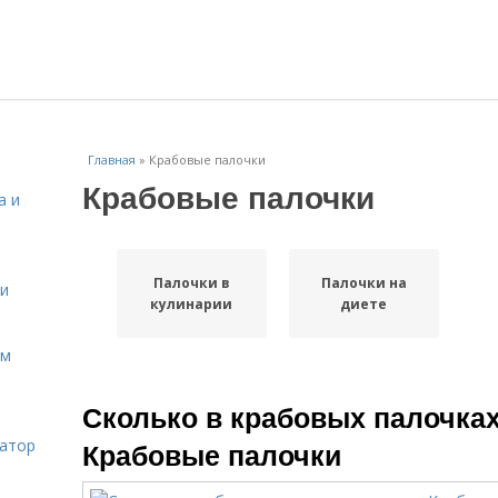
Главная
»
Крабовые палочки
Крабовые палочки
а и
Палочки в
Палочки на
 и
кулинарии
диете
ом
Сколько в крабовых палочках
затор
Крабовые палочки