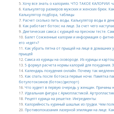
5.
Хочу все знать о калориях. ЧТО ТАКОЕ КАЛОРИИ: ч
6.
Калькулятор размеров мужских и женских брюк. Ка
Калькулятор подбора, таблицы
7.
Расчет сколько пить воды. Калькулятор воды в ден
8.
Как работает ботокс на лице. За счет чего наступ
9.
Диетическая самса с курицей на пресном тесте. Сам
10.
Балет Сожженные калории и информация о фитнесе.
его «едят»?
11.
Как убрать пятна от прыщей на лице в домашних у
прыщей
12.
Самса из курицы на сковороде. Из курицы и карто
13.
5 формул расчета нормы калорий для похудения.
14.
Календарь похудения онлайн. Почему так медленн
15.
Как спать после ботокса первые ночи. Памятка п
ботулотоксинов (ботокс/диспорт)
16.
Что худеет в первую очередь у женщин. Причины 
17.
Идеальная фигура с Армопластикой. Артропластика
18.
Рецепт курица на решетке. Ингредиенты:
19.
Калорийность куриный шашлык из грудки. Чем пол
20.
Противопоказания лазерной эпиляции на лице. Ка