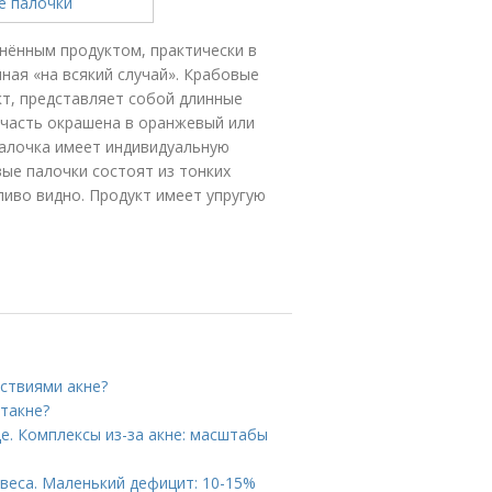
нённым продуктом, практически в
ная «на всякий случай». Крабовые
т, представляет собой длинные
 часть окрашена в оранжевый или
палочка имеет индивидуальную
вые палочки состоят из тонких
тливо видно. Продукт имеет упругую
дствиями акне?
стакне?
це. Комплексы из-за акне: масштабы
веса. Маленький дефицит: 10-15%