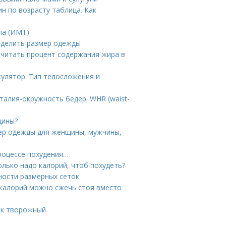
н по возрасту таблица. Как
ла (ИМТ)
еделить размер одежды
считать процент содержания жира в
кулятор. Тип телосложения и
талия-окружность бедер. WHR (waist-
щины?
мер одежды для женщины, мужчины,
процессе похудения…
олько надо калорий, чтоб похудеть?
ности размерных сеток
 калорий можно сжечь стоя вместо
ик творожный