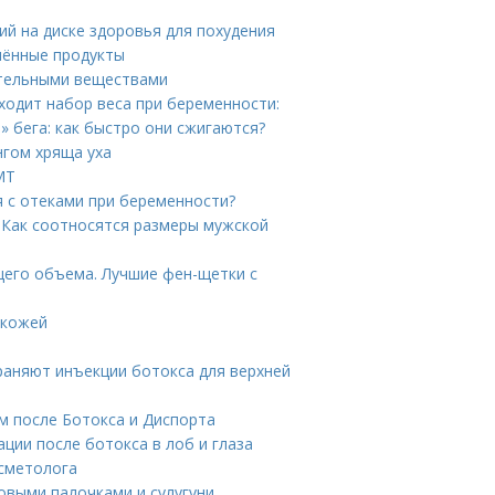
ий на диске здоровья для похудения
шённые продукты
ательными веществами
ходит набор веса при беременности:
о» бега: как быстро они сжигаются?
нгом хряща уха
МТ
я с отеками при беременности?
 Как соотносятся размеры мужской
щего объема. Лучшие фен-щетки с
 кожей
раняют инъекции ботокса для верхней
м после Ботокса и Диспорта
ции после ботокса в лоб и глаза
осметолога
бовыми палочками и сулугуни