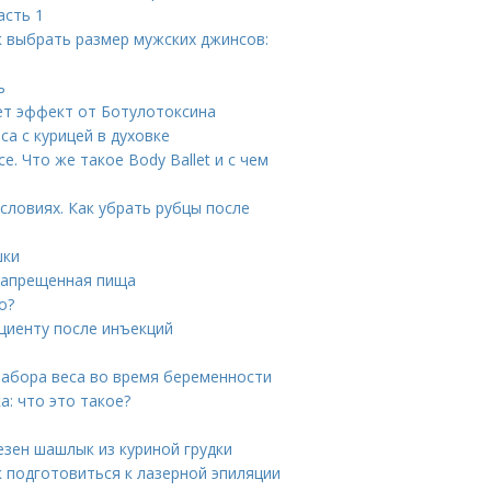
асть 1
к выбрать размер мужских джинсов:
ь
ает эффект от Ботулотоксина
са с курицей в духовке
 Что же такое Body Ballet и с чем
словиях. Как убрать рубцы после
шки
 Запрещенная пища
о?
ациенту после инъекций
набора веса во время беременности
: что это такое?
езен шашлык из куриной грудки
к подготовиться к лазерной эпиляции