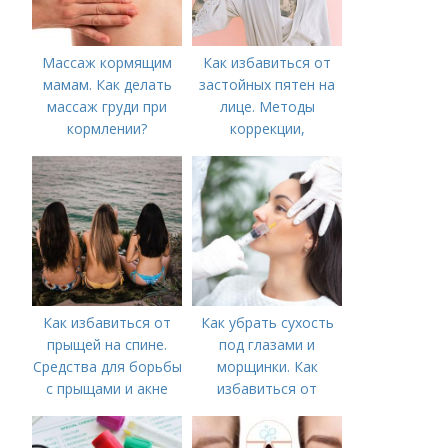
Массаж кормящим
Как избавиться от
мамам. Как делать
застойных пятен на
массаж груди при
лице. Методы
кормлении?
коррекции,
аппаратного лечения
акне и удаления
рубцов и шрамов
постакне
Как избавиться от
Как убрать сухость
прыщей на спине.
под глазами и
Средства для борьбы
морщинки. Как
с прыщами и акне
избавиться от
морщин под глазами:
косметологические