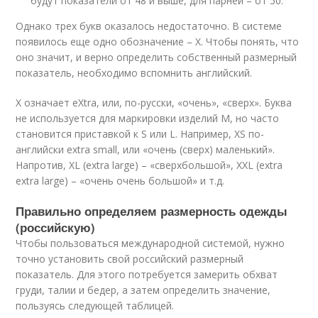
будут показатели от 48 и выше, для парней – от 50.
Однако трех букв оказалось недостаточно. В системе
появилось еще одно обозначение – X. Чтобы понять, что
оно значит, и верно определить собственный размерный
показатель, необходимо вспомнить английский.
X означает eXtra, или, по-русски, «очень», «сверх». Буква
не используется для маркировки изделий M, но часто
становится приставкой к S или L. Например, XS по-
английски extra small, или «очень (сверх) маленький».
Напротив, XL (extra large) – «сверхбольшой», XXL (extra
extra large) – «очень очень большой» и т.д.
Правильно определяем размерность одежды
(российскую)
Чтобы пользоваться международной системой, нужно
точно установить свой российский размерный
показатель. Для этого потребуется замерить обхват
груди, талии и бедер, а затем определить значение,
пользуясь следующей таблицей.