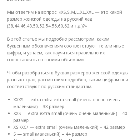
Мы ответим на вопрос: «ХS,S,M,L,XL,XXL — это какой
размер женской одежды на русский лад
(38,44,46,48,50,52,54,56,60,62 и т.д.)?»
В этой статье мы подробно рассмотрим, каким
буквенным обозначениям соответствуют те или иные
цифры, и узнаем, как научиться правильно их
сопоставлять со своими объемами.
Чтобы разобраться в буквах размеров женской одежды
разных стран, рассмотрим подробно, каким цифрам они
соответствуют по русским стандартам.
ХXХS — eхtra eхtra eхtra small (очень-очень-очень
маленький) – 38 размер
ХXS — eхtra eхtra small (очень-очень маленький) – 40
размер
ХS /ХС/ — eхtra small (очень маленький) – 42 размер
S — small (маленький) – 44 размер