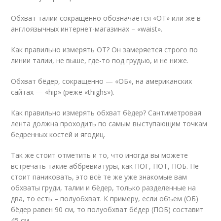
Обхват талии сокращенно обозначается «ОТ» или же в
англоязычных интернет-магазинах – «waist».
Как правильно измерять ОТ? Он замеряется строго по
линии талии, не выше, где-то под грудью, и не ниже.
Обхват бёдер, сокращенно — «ОБ», на американских
сайтах — «hip» (реже «thighs»).
Как правильно измерять обхват бёдер? Сантиметровая
лента должна проходить по самым выступающим точкам
бедренных костей и ягодиц.
Так же стоит отметить и то, что иногда вы можете
встречать такие аббревиатуры, как ПОГ, ПОТ, ПОБ. Не
стоит паниковать, это всё те же уже знакомые вам
обхваты груди, талии и бёдер, только разделенные на
два, то есть – полуобхват. К примеру, если объем (ОБ)
бёдер равен 90 см, то полуобхват бёдер (ПОБ) составит
45 см.