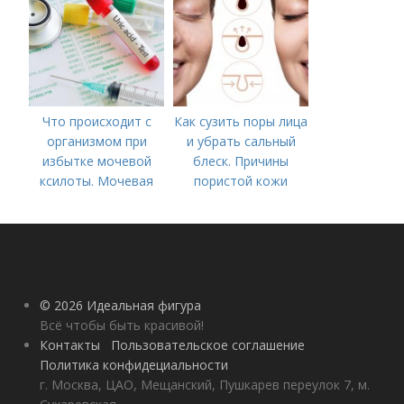
процедуры
Что происходит с
Как сузить поры лица
организмом при
и убрать сальный
избытке мочевой
блеск. Причины
ксилоты. Мочевая
пористой кожи
кислота в крови:
норма и отклонения
© 2026 Идеальная фигура
Всё чтобы быть красивой!
Контакты
Пользовательское соглашение
Политика конфидециальности
г. Москва, ЦАО, Мещанский, Пушкарев переулок 7, м.