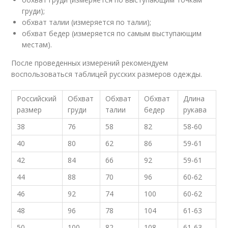
груди);
обхват талии (измеряется по талии);
обхват бедер (измеряется по самым выступающим
местам).
После проведенных измерений рекомендуем
воспользоваться таблицей русских размеров одежды.
Российский
Обхват
Обхват
Обхват
Длина
размер
груди
талии
бедер
рукава
38
76
58
82
58-60
40
80
62
86
59-61
42
84
66
92
59-61
44
88
70
96
60-62
46
92
74
100
60-62
48
96
78
104
61-63
50
100
82
108
61-63