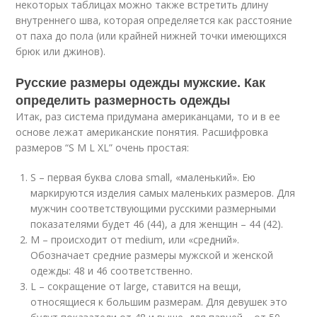
некоторых таблицах можно также встретить длину
внутреннего шва, которая определяется как расстояние
от паха до пола (или крайней нижней точки имеющихся
брюк или джинов).
Русские размеры одежды мужские. Как
определить размерность одежды
Итак, раз система придумана американцами, то и в ее
основе лежат американские понятия. Расшифровка
размеров “S M L XL” очень простая:
S – первая буква слова small, «маленький». Ею
маркируются изделия самых маленьких размеров. Для
мужчин соответствующими русскими размерными
показателями будет 46 (44), а для женщин – 44 (42).
M – происходит от medium, или «средний».
Обозначает средние размеры мужской и женской
одежды: 48 и 46 соответственно.
L – сокращение от large, ставится на вещи,
относящиеся к большим размерам. Для девушек это