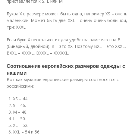
приставляется к S, L или M.
Буква X в размере может быть одна, например XS – очень
маленький. Может быть две: XXL – очень-очень большой,
три: XXXL.
Если букв X несколько, их для удобства заменяют на B
(бинарный, двойной). B – это XX. Поэтому BXL – это XXXL,
BXXL – XXXXL, BXXXL – XXXXXL.
Соотношение европейских размеров одежды с
нашими
Вот как мужские европейские размеры соотносятся с
российскими:
XS – 44.
S – 46.
M – 48.
L – 50.
XL – 52.
XXL – 54 и 56.