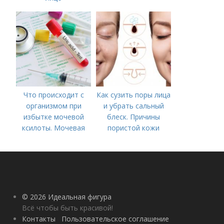
Что происходит с
Как сузить поры лица
организмом при
и убрать сальный
избытке мочевой
блеск. Причины
ксилоты. Мочевая
пористой кожи
кислота в крови:
норма и отклонения
© 2026 Идеальная фигура
Всё чтобы быть красивой!
Контакты
Пользовательское соглашение