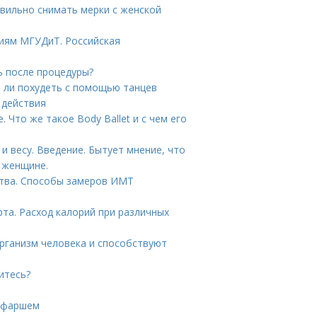
вильно снимать мерки с женской
иям МГУДиТ. Российская
ь после процедуры?
о ли похудеть с помощью танцев
 действия
Что же такое Body Ballet и с чем его
и весу. Введение. Бытует мнение, что
 женщине.
ства. Способы замеров ИМТ
рта. Расход калорий при различных
организм человека и способствуют
итесь?
м фаршем