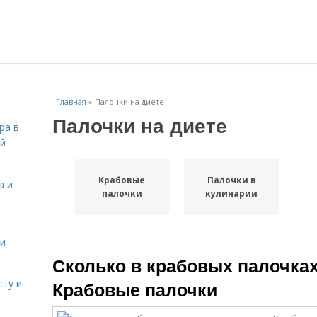
Главная
»
Палочки на диете
Палочки на диете
ра в
ой
Крабовые
Палочки в
а и
палочки
кулинарии
 и
Сколько в крабовых палочках
сту и
Крабовые палочки