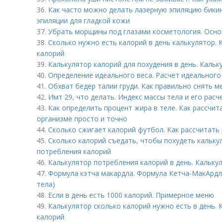
36.
Как часто можно делать лазерную эпиляцию бикин
эпиляции для гладкой кожи
37.
Убрать морщины под глазами косметология. Осно
38.
Сколько нужно есть калорий в день калькулятор.
калорий
39.
Калькулятор калорий для похудения в день. Каль
40.
Определение идеального веса. Расчет идеального
41.
Обхват бедер талии груди. Как правильно снять м
42.
Имт 29, что делать. Индекс массы тела и его расч
43.
Как определить процент жира в теле. Как рассчи
организме просто и точно
44.
Сколько сжигает калорий футбол. Как рассчитать
45.
Сколько калорий съедать, чтобы похудеть кальку
потребления калорий
46.
Калькулятор потребления калорий в день. Кальк
47.
Формула кэтча макардла. Формула Кетча-МакАрд
тела)
48.
Если в день есть 1000 калорий. Примерное меню
49.
Калькулятор сколько калорий нужно есть в день.
калорий