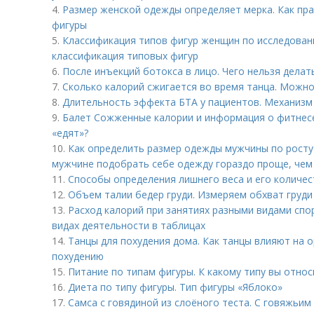
4.
Размер женской одежды определяет мерка. Как пра
фигуры
5.
Классификация типов фигур женщин по исследован
классификация типовых фигур
6.
После инъекций бoтoкса в лицо. Чего нельзя делат
7.
Сколько калорий сжигается во время танца. Можн
8.
Длительность эффекта БТА у пациентов. Механизм
9.
Балет Сожженные калории и информация о фитнесе. 
«едят»?
10.
Как определить размер одежды мужчины по росту 
мужчине подобрать себе одежду гораздо проще, чем
11.
Способы определения лишнего веса и его количе
12.
Объем талии бедер груди. Измеряем обхват груди
13.
Расход калорий при занятиях разными видами спо
видах деятельности в таблицах
14.
Танцы для похудения дома. Как танцы влияют на 
похудению
15.
Питание по типам фигуры. К какому типу вы относ
16.
Диета по типу фигуры. Тип фигуры «Яблоко»
17.
Самса с говядиной из слоёного теста. С говяжьи