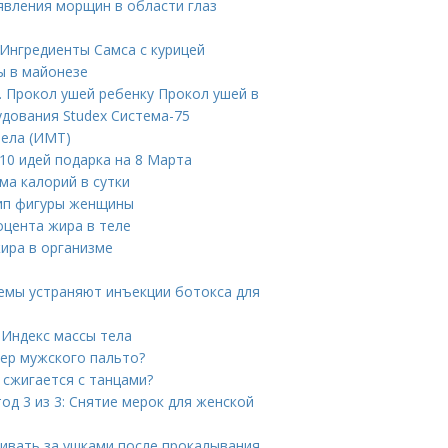
явления морщин в области глаз
 Ингредиенты Самса с курицей
ы в майонезе
 Прокол ушей ребенку Прокол ушей в
удования Studex Система-75
тела (ИМТ)
10 идей подарка на 8 Марта
ма калорий в сутки
тип фигуры женщины
оцента жира в теле
ира в организме
лемы устраняют инъекции ботокса для
 Индекс массы тела
мер мужского пальто?
 сжигается с танцами?
од 3 из 3: Снятие мерок для женской
живать за ушками после прокалывания