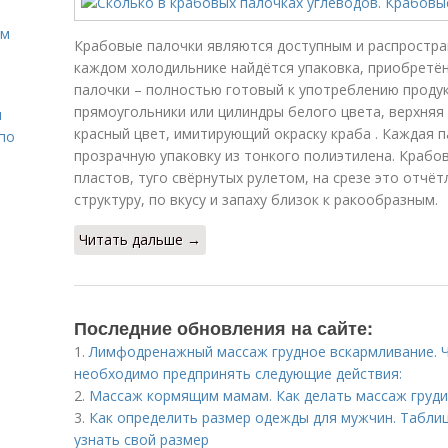
ом
Крабовые палочки являются доступным и распростра
каждом холодильнике найдётся упаковка, приобретён
палочки – полностью готовый к употреблению продук
прямоугольники или цилиндры белого цвета, верхняя
н
красный цвет, имитирующий окраску краба . Каждая 
 по
прозрачную упаковку из тонкого полиэтилена. Крабо
пластов, туго свёрнутых рулетом, на срезе это отчё
структуру, по вкусу и запаху близок к ракообразным.
Читать дальше →
Последние обновления на сайте:
1.
Лимфодренажный массаж грудное вскармливание. Ч
необходимо предпринять следующие действия:
2.
Массаж кормящим мамам. Как делать массаж груди
3.
Как определить размер одежды для мужчин. Табли
узнать свой размер