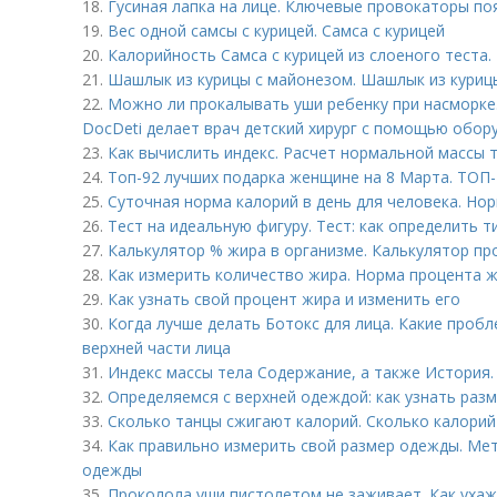
18.
Гусиная лапка на лице. Ключевые провокаторы по
19.
Вес одной самсы с курицей. Самса с курицей
20.
Калорийность Самса с курицей из слоеного теста.
21.
Шашлык из курицы с майонезом. Шашлык из куриц
22.
Можно ли прокалывать уши ребенку при насморке.
DocDeti делает врач детский хирург с помощью обор
23.
Как вычислить индекс. Расчет нормальной массы 
24.
Топ-92 лучших подарка женщине на 8 Марта. ТОП-
25.
Суточная норма калорий в день для человека. Нор
26.
Тест на идеальную фигуру. Тест: как определить 
27.
Калькулятор % жира в организме. Калькулятор пр
28.
Как измерить количество жира. Норма процента ж
29.
Как узнать свой процент жира и изменить его
30.
Когда лучше делать Ботокс для лица. Какие проб
верхней части лица
31.
Индекс массы тела Содержание, а также История.
32.
Определяемся с верхней одеждой: как узнать раз
33.
Сколько танцы сжигают калорий. Сколько калорий
34.
Как правильно измерить свой размер одежды. Мет
одежды
35.
Проколола уши пистолетом не заживает. Как уха