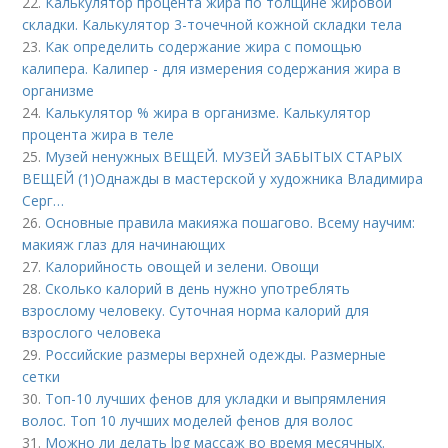
22.
Калькулятор процента жира по толщине жировой
складки. Калькулятор 3-точечной кожной складки тела
23.
Как определить содержание жира с помощью
калипера. Калипер - для измерения содержания жира в
организме
24.
Калькулятор % жира в организме. Калькулятор
процента жира в теле
25.
Музей ненужных ВЕЩЕЙ. МУЗЕЙ ЗАБЫТЫХ СТАРЫХ
ВЕЩЕЙ (1)Однажды в мастерской у художника Владимира
Серг…
26.
Основные правила макияжа пошагово. Всему научим:
макияж глаз для начинающих
27.
Калорийность овощей и зелени. Овощи
28.
Сколько калорий в день нужно употреблять
взрослому человеку. Суточная норма калорий для
взрослого человека
29.
Российские размеры верхней одежды. Размерные
сетки
30.
Топ-10 лучших фенов для укладки и выпрямления
волос. Топ 10 лучших моделей фенов для волос
31.
Можно ли делать lpg массаж во время месячных.