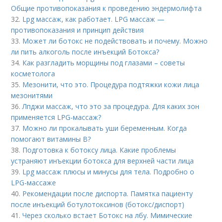
Общие противопоказания к проведению эндермолифта
32.
Lpg массаж, как работает. LPG массаж —
противопоказания и принцип действия
33.
Может ли ботокс не подействовать и почему. Можно
ли пить алкоголь после инъекций Ботокса?
34.
Как разгладить морщины под глазами – советы
косметолога
35.
Мезонити, что это. Процедура подтяжки кожи лица
мезонитями
36.
Лпджи массаж, что это за процедура. Для каких зон
применяется LPG-массаж?
37.
Можно ли прокалывать уши беременным. Когда
помогают витамины B?
38.
Подготовка к ботоксу лица. Какие проблемы
устраняют инъекции ботокса для верхней части лица
39.
Lpg массаж плюсы и минусы для тела. Подробно о
LPG-массаже
40.
Рекомендации после диспорта. Памятка пациенту
после инъекций ботулотоксинов (ботокс/диспорт)
41.
Через сколько встает Ботокс на лбу. Мимические