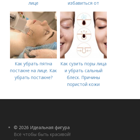
лице
избавиться от
морщин под глазами:
косметологические
процедуры
Как убрать пятна
Как сузить поры лица
постакне на лице. Как
и убрать сальный
убрать постакне?
блеск. Причины
пористой кожи
© 2026 Идеальная фигура
Всё чтобы быть красивой!