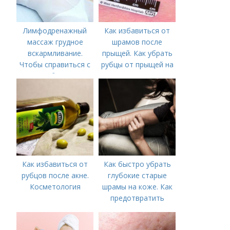
Лимфодренажный
Как избавиться от
массаж грудное
шрамов после
вскармливание.
прыщей. Как убрать
Чтобы справиться с
рубцы от прыщей на
нагрубанием,
лице?
необходимо
предпринять
следующие действия:
Как избавиться от
Как быстро убрать
рубцов после акне.
глубокие старые
Косметология
шрамы на коже. Как
предотвратить
появление шрамов