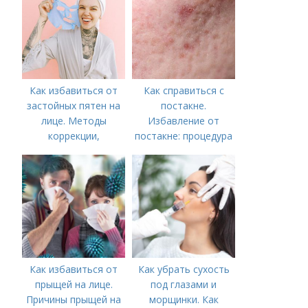
Как избавиться от
Как справиться с
застойных пятен на
постакне.
лице. Методы
Избавление от
коррекции,
постакне: процедура
аппаратного лечения
акне и удаления
рубцов и шрамов
постакне
Как избавиться от
Как убрать сухость
прыщей на лице.
под глазами и
Причины прыщей на
морщинки. Как