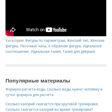
Категории:
Фигуры по параметрам
,
Женский тип
,
Женские
фигуры
,
Песочные часы
,
Х-образная фигура
,
Идеальное
соотношение
,
Идеальная талия
,
Талия для девушки
Популярные материалы
Формула расчета воды. Сколько воды нужно человеку в
сутки: формула для расчёта
Сколько калорий сжигается при круговой тренировке.
Сколько сжигается калорий во время тренировки?