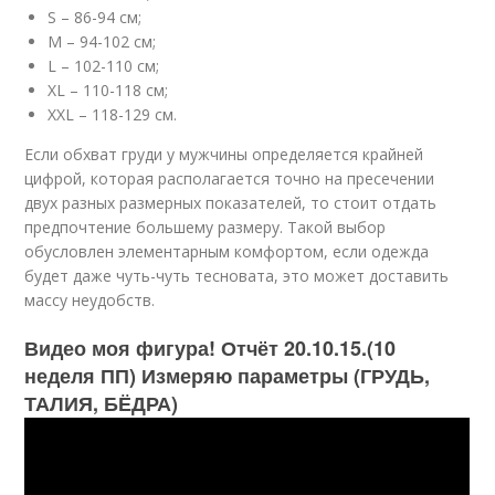
S – 86-94 см;
M – 94-102 см;
L – 102-110 см;
XL – 110-118 см;
XXL – 118-129 см.
Если обхват груди у мужчины определяется крайней
цифрой, которая располагается точно на пресечении
двух разных размерных показателей, то стоит отдать
предпочтение большему размеру. Такой выбор
обусловлен элементарным комфортом, если одежда
будет даже чуть-чуть тесновата, это может доставить
массу неудобств.
Видео моя фигура! Отчёт 20.10.15.(10
неделя ПП) Измеряю параметры (ГРУДЬ,
ТАЛИЯ, БЁДРА)