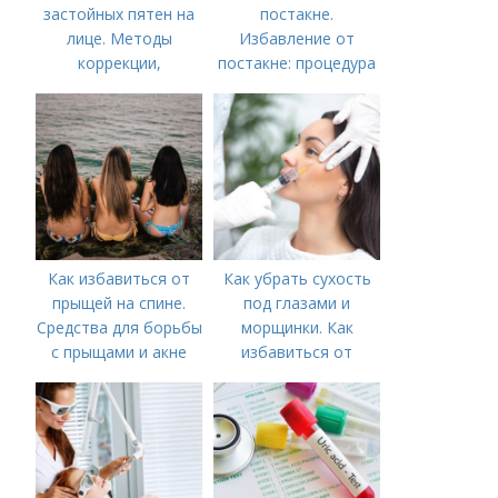
застойных пятен на
постакне.
лице. Методы
Избавление от
коррекции,
постакне: процедура
аппаратного лечения
акне и удаления
рубцов и шрамов
постакне
Как избавиться от
Как убрать сухость
прыщей на спине.
под глазами и
Средства для борьбы
морщинки. Как
с прыщами и акне
избавиться от
морщин под глазами:
косметологические
процедуры