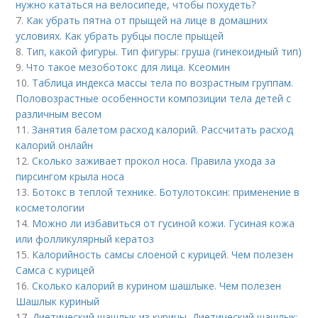
нужно кататься на велосипеде, чтобы похудеть?
7.
Как убрать пятна от прыщей на лице в домашних
условиях. Как убрать рубцы после прыщей
8.
Тип, какой фигуры. Тип фигуры: груша (гинекоидный тип)
9.
Что такое мезоботокс для лица. Ксеомин
10.
Таблица индекса массы тела по возрастным группам.
Половозрастные особенности композиции тела детей с
различным весом
11.
Занятия балетом расход калорий. Рассчитать расход
калорий онлайн
12.
Сколько заживает прокол носа. Правила ухода за
пирсингом крыла носа
13.
Ботокс в теплой технике. Ботулотоксин: применение в
косметологии
14.
Можно ли избавиться от гусиной кожи. Гусиная кожа
или фолликулярный кератоз
15.
Калорийность самсы слоеной с курицей. Чем полезен
Самса с курицей
16.
Сколько калорий в курином шашлыке. Чем полезен
Шашлык куриный
17.
Диетический шашлык из курицы. Диетический шашлык: