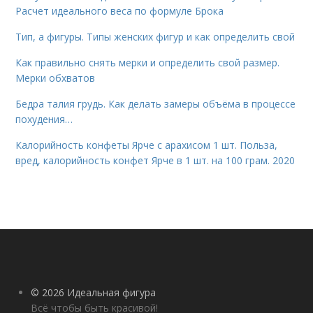
Расчет идеального веса по формуле Брока
Тип, а фигуры. Типы женских фигур и как определить свой
Как правильно снять мерки и определить свой размер.
Мерки обхватов
Бедра талия грудь. Как делать замеры объёма в процессе
похудения…
Калорийность конфеты Ярче с арахисом 1 шт. Польза,
вред, калорийность конфет Ярче в 1 шт. на 100 грам. 2020
© 2026 Идеальная фигура
Всё чтобы быть красивой!