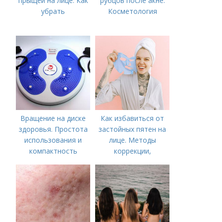
прыщей на лице. Как
рубцов после акне.
убрать
Косметология
Вращение на диске
Как избавиться от
здоровья. Простота
застойных пятен на
использования и
лице. Методы
компактность
коррекции,
аппаратного лечения
акне и удаления
рубцов и шрамов
постакне