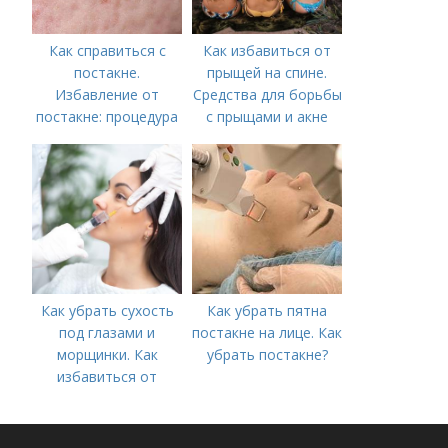
Как справиться с
Как избавиться от
постакне.
прыщей на спине.
Избавление от
Средства для борьбы
постакне: процедура
с прыщами и акне
Как убрать сухость
Как убрать пятна
под глазами и
постакне на лице. Как
морщинки. Как
убрать постакне?
избавиться от
морщин под глазами:
косметологические
процедуры