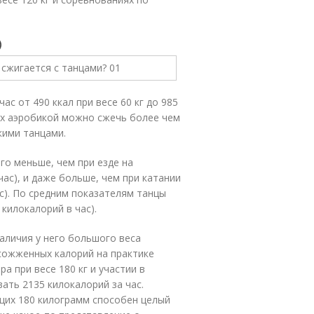
)
ас от 490 ккал при весе 60 кг до 985
тиях аэробикой можно сжечь более чем
кими танцами.
го меньше, чем при езде на
час), и даже больше, чем при катании
ас). По средним показателям танцы
килокалорий в час).
аличия у него большого веса
сожженных калорий на практике
а при весе 180 кг и участии в
ть 2135 килокалорий за час.
ящих 180 килограмм способен целый