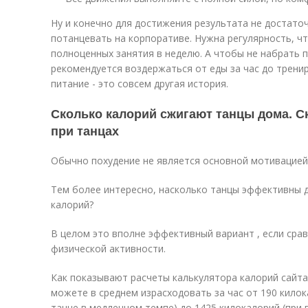
Ну и конечно для достижения результата не достаточ
потанцевать на корпоративе. Нужна регулярность, ч
полноценных занятия в неделю. А чтобы не набрать 
рекомендуется воздержаться от еды за час до тренир
питание - это совсем другая история.
Сколько калорий сжигают танцы дома. С
при танцах
Обычно похудение не является основной мотивацией 
Тем более интересно, насколько танцы эффективны д
калорий?
В целом это вполне эффективный вариант , если срав
физической активности.
Как показывают расчеты калькулятора калорий сайта c
можете в среднем израсходовать за час от 190 килока
танце в медленном темпе) до 1425 килокалорий (при в