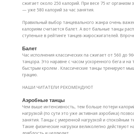
сжигает около 250 калорий. При весе 75 кг организм з
— уже 580 калорий за час занятия.
Правильный выбор танцевального жанра очень важе
калориям считается балет. А вот бальные танцы рас
ступеньке в рейтинге танцев-жиросжигателей. Впроче
Балет
Час исполнения классических па сжигает от 560 до 96
танцора. Это наравне с часом ускоренного бега и на
быстрым кролем . Классические танцы тренируют мыш
грацию.
НАШИ ЧИТАТЕЛИ РЕКОМЕНДУЮТ
Аэробные танцы
Чем выше интенсивность, тем больше потери калори
нагрузкой (по сути это уже активная аэробика) позво
занятия. Танцы с умеренной нагрузкой и спокойным т
Такие физические нагрузки великолепно действуют на
дряблость и целлюлит.