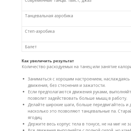
Современные танцы: твист, джаз
Танцевальная аэробика
Степ-аэробика
Балет
Как увеличить результат
Количество расходуемых на танец или занятие калор
Заниматься с хорошим настроением, наслаждаясь
движения, без стеснения и зажатости.
Если предполагаются движения руками, выполняйт
позволит задействовать больше мышц в работу.
Делайте широкие шаги, больше передвигайтесь и д
насколько это позволяют танцевальные па. Стар
ягодиц.
Держите весь корпус тела в тонусе, не на миг не з
Все движения выполняйте с полной силой, но ком