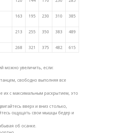
120
144
170
230
285
163
195
230
310
385
213
255
350
383
489
268
321
375
482
615
ий можно увеличить, если:
 танцем, свободно выполняя все
е их с максимальным раскрытием, это
вигайтесь вверх и вниз столько,
айтесь ощущать свои мышцы бедер и
абывая об осанке.
фортно.