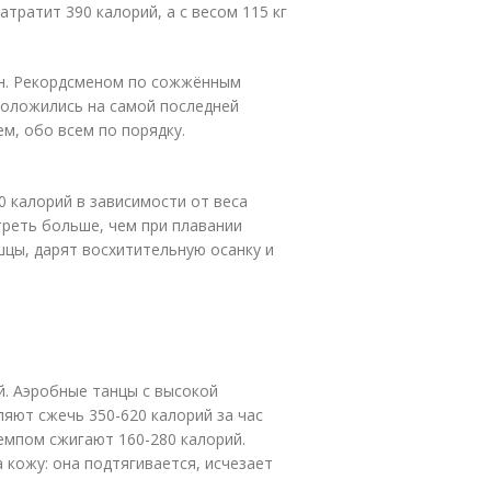
атратит 390 калорий, а с весом 115 кг
н. Рекордсменом по сожжённым
положились на самой последней
м, обо всем по порядку.
0 калорий в зависимости от веса
 треть больше, чем при плавании
цы, дарят восхитительную осанку и
й. Аэробные танцы с высокой
ляют сжечь 350-620 калорий за час
емпом сжигают 160-280 калорий.
 кожу: она подтягивается, исчезает