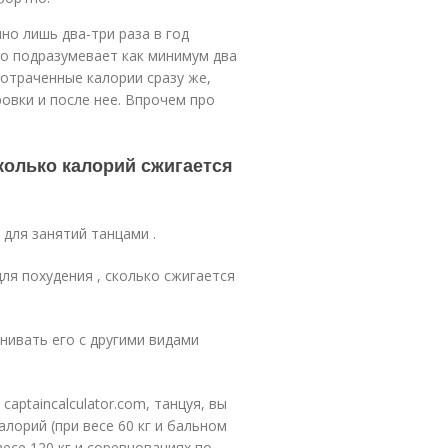
но лишь два-три раза в год
то подразумевает как минимум два
потраченные калории сразу же,
овки и после нее. Впрочем про
колько калорий сжигается
для занятий танцами .
ля похудения , сколько сжигается
нивать его с другими видами
aptaincalculator.com, танцуя, вы
лорий (при весе 60 кг и бальном
есе 120 кг и соревнованиях по