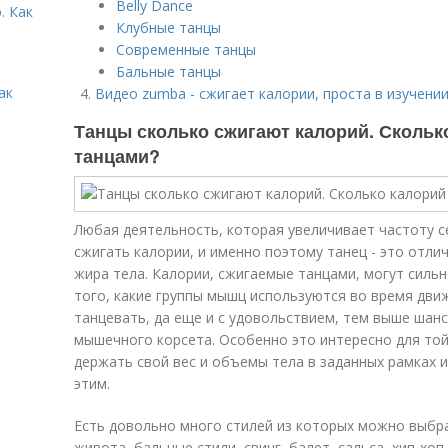
Belly Dance
. Как
Клубные танцы
Современные танцы
Бальные танцы
ак
Видео zumba - сжигает калории, проста в изучени
Танцы сколько сжигают калорий. Скольк
танцами?
Любая деятельность, которая увеличивает частоту 
сжигать калории, и именно поэтому танец - это отли
жира тела. Калории, сжигаемые танцами, могут силь
того, какие группы мышц используются во время дви
танцевать, да еще и с удовольствием, тем выше шан
мышечного корсета. Особенно это интересно для той
держать свой вес и объемы тела в заданных рамках 
этим.
Есть довольно много стилей из которых можно выбра
живота, бальные стили, свинг, балет, сальса, хип-хоп,