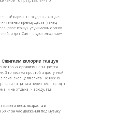
 же какое-то представление о
ельный вариант похудения как для
олнительных преимуществ (танец
ера (партнершу), улучшаешь осанку,
ний, и др.). Сам я с удовольствием
. Сжигаем калории танцуя
мя которых организм насыщается
и. Это весьма простой и доступный
ез признаков целлюлита. Не нужно
энса) и тащиться через весь город в
а, и на отдыхе, и всюду, где
т вашего веса, возраста и
50 кг за час движения под музыку