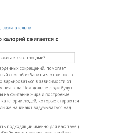
и, зажигательна
о калорий сжигается с
сердечных сокращений, помогает
чный способ избавиться от лишнего
но варьироваться в зависимости от
жения тела. Чем дольше люди будут
сы на сжигание жира и построение
 категории людей, которые стараются
или же начинают задумываться над
ть подходящий именно для вас: танец
 брейк-данс, чечетка, вог, ламбада.