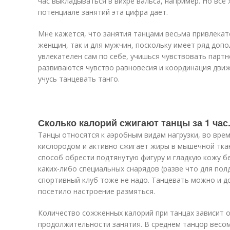
час выкладываться в вихре вальса, например. Но всё
потенциале занятий эта цифра дает.
Мне кажется, что занятия танцами весьма привлекат
женщин, так и для мужчин, поскольку имеет ряд доп
увлекателен сам по себе, учишься чувствовать партн
развиваются чувство равновесия и координация движе
учусь танцевать танго.
Сколько калорий сжигают танцы за 1 час
Танцы относятся к аэробным видам нагрузки, во вре
кислородом и активно сжигает жиры в мышечной ткан
способ обрести подтянутую фигуру и гладкую кожу б
каких-либо специальных снарядов (разве что для полд
спортивный клуб тоже не надо. Танцевать можно и дом
посетило настроение размяться.
Количество сожженных калорий при танцах зависит о
продолжительности занятия. В среднем танцор весом 