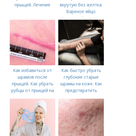
прыщей. Лечение
вкрутую без желтка.
Вареное яйцо:
калорийность
Как избавиться от
Как быстро убрать
шрамов после
глубокие старые
прыщей. Как убрать
шрамы на коже. Как
рубцы от прыщей на
предотвратить
лице?
появление шрамов