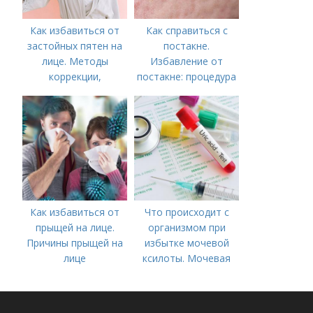
Как избавиться от
Как справиться с
застойных пятен на
постакне.
лице. Методы
Избавление от
коррекции,
постакне: процедура
аппаратного лечения
акне и удаления
рубцов и шрамов
постакне
Как избавиться от
Что происходит с
прыщей на лице.
организмом при
Причины прыщей на
избытке мочевой
лице
ксилоты. Мочевая
кислота в крови:
норма и отклонения