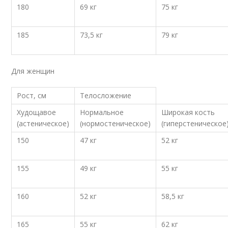
180
69 кг
75 кг
185
73,5 кг
79 кг
Для женщин
Рост, см
Телосложение
Худощавое
Нормальное
Широкая кость
(астеническое)
(нормостеническое)
(гиперстеническое
150
47 кг
52 кг
155
49 кг
55 кг
160
52 кг
58,5 кг
165
55 кг
62 кг