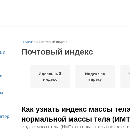
Главная
»
Почтовый индекс
Почтовый индекс
а и
Идеальный
Индекс по
 и
индекс
адресу
ом
Как узнать индекс массы тел
затор
нормальной массы тела (ИМТ
Индекс массы тела (ИМТ) это показатель соответств