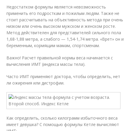
Недостатком формулы является невозможность
применить его подросткам и пожилым людям. Также не
стоит рассчитывать на объективность метода при очень
низком или очень высоком мужском и женском росте.
Метод действителен для представителей сильного пола
1,68-1,88 метра, а слабого — 1,54-1,74 метра. «Врет» он и
беременным, кормящим мамам, спортсменам.
Важно! Расчет правильной нормы веса начинается с
вычисления ИМТ (индекса массы тела).
Часто ИМТ применяют доктора, чтобы определить, нет
ли ожирения или дистрофии.
Как определить, сколько килограмм избыточного веса
имеет девушка? С помощью формулы Кетле вычисляют
ИМТ: