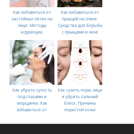
Как избавиться от
Как избавиться от
застойных пятен на
прыщей на спине.
лице. Методы
Средства для борьбы
коррекции,
с прыщами и акне
аппаратного лечения
акне и удаления
рубцов и шрамов
постакне
Как убрать сухость
Как сузить поры лица
под глазами и
и убрать сальный
морщинки. Как
блеск. Причины
избавиться от
пористой кожи
морщин под глазами:
косметологические
процедуры