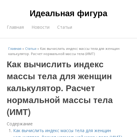
Идеальная фигура
Главная
Новости
Статьи
Главная
»
Статьи
»
Как вычислить индекс массы тела для женщин
калькулятор. Расчет нормальной массы тела (ИМТ)
Как вычислить индекс
массы тела для женщин
калькулятор. Расчет
нормальной массы тела
(ИМТ)
Содержание
Как вычислить индекс массы тела для женщин