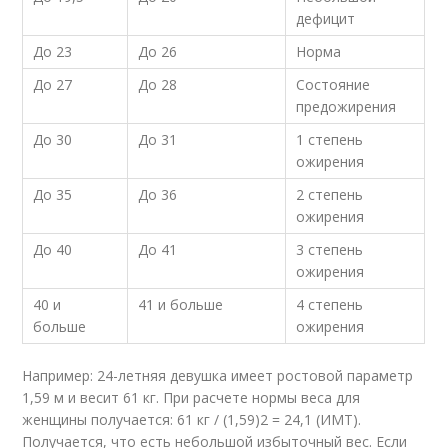
дефицит
До 23
До 26
Норма
До 27
До 28
Состояние
предожирения
До 30
До 31
1 степень
ожирения
До 35
До 36
2 степень
ожирения
До 40
До 41
3 степень
ожирения
40 и
41 и больше
4 степень
больше
ожирения
Например: 24-летняя девушка имеет ростовой параметр
1,59 м и весит 61 кг. При расчете нормы веса для
женщины получается: 61 кг / (1,59)2 = 24,1 (ИМТ).
Получается, что есть небольшой избыточный вес. Если