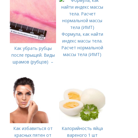
Формула, как найти
индекс массы тела.
Расчет нормальной
Как убрать рубцы
массы тела (ИМТ)
после прыщей. Виды
шрамов (рубцов) –
Как избавиться от
Калорийность яйца
красных пятен от
вареного 1 шт