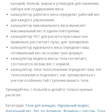
калорий, белков, жиров и углеводов для снижения,
набора или поддержания веса;
калькулятор рабочего веса определит рабочий вес
для каждого упражнения;
калькулятор максимального веса вычислит
максимальный вес в одном повторении;
калькулятор ЧСС для расчета пульсовых зон
правильно рассчитает пульс для тренировок;
калькулятор идеального веса определит ваш
оптимальный вес на основе трех формул;
калькулятор индекса массы тела посчитает,
соотносится ли ваш вес с нормой;
калькулятор типа телосложения определит ваш тип
телосложения и подскажет, как тренироваться с
учетом особенностей строения вашего тела.
Тренируйтесь с пользой и делайте только нужные
расчеты!
Категории:
Тела для женщин
,
Идеальный индекс
,
Идеальный вес
,
Вес по формуле
,
Формула с учетом
,
Тела