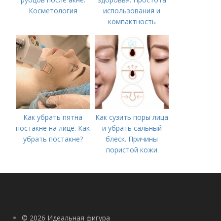
Косметология
использования и
компактность
Как убрать пятна
Как сузить поры лица
постакне на лице. Как
и убрать сальный
убрать постакне?
блеск. Причины
пористой кожи
© 2026 Идеальная фигура