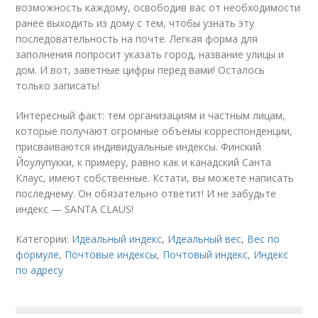
возможность каждому, освободив вас от необходимости
ранее выходить из дому с тем, чтобы узнать эту
последовательность на почте. Легкая форма для
заполнения попросит указать город, название улицы и
дом. И вот, заветные цифры перед вами! Осталось
только записать!
Интересный факт: тем организациям и частным лицам,
которые получают огромные объемы корреспонденции,
присваиваются индивидуальные индексы. Финский
Йоулупукки, к примеру, равно как и канадский Санта
Клаус, имеют собственные. Кстати, вы можете написать
последнему. Он обязательно ответит! И не забудьте
индекс — SANTA CLAUS!
Категории:
Идеальный индекс
,
Идеальный вес
,
Вес по
формуле
,
Почтовые индексы
,
Почтовый индекс
,
Индекс
по адресу