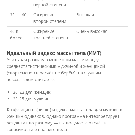
первой степени
35 — 40
Ожирение
Высокая
второй степени
40 и
Ожирение
Очень высокая
более
третьей степени
Идеальный индекс массы тела (ИМТ)
Учитывая разницу в мышечной массе между
среднестатистическими мужчиной и женщиной
(спортсменов в расчёт не берём), наилучшим
показателем считается:
20-22 для женщин;
23-25 для мужчин.
Коэффициент (число) индекса массы тела для мужчин и
женщин одинаков, однако программа интерпретирует
результат по разному — вы получаете расчёт в
зависимости от вашего пола.