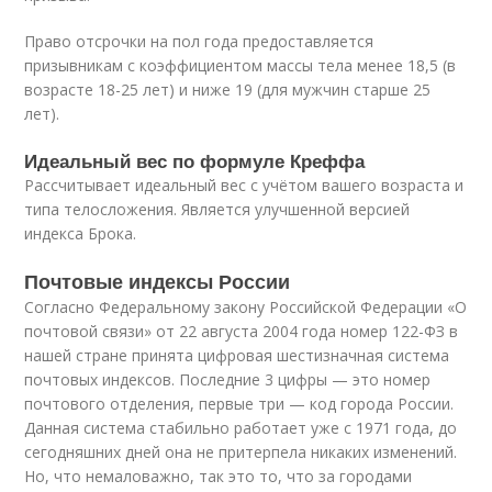
Право отсрочки на пол года предоставляется
призывникам с коэффициентом массы тела менее 18,5 (в
возрасте 18-25 лет) и ниже 19 (для мужчин старше 25
лет).
Идеальный вес по формуле Креффа
Рассчитывает идеальный вес с учётом вашего возраста и
типа телосложения. Является улучшенной версией
индекса Брока.
Почтовые индексы России
Согласно Федеральному закону Российской Федерации «О
почтовой связи» от 22 августа 2004 года номер 122-ФЗ в
нашей стране принята цифровая шестизначная система
почтовых индексов. Последние 3 цифры — это номер
почтового отделения, первые три — код города России.
Данная система стабильно работает уже с 1971 года, до
сегодняшних дней она не притерпела никаких изменений.
Но, что немаловажно, так это то, что за городами