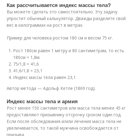
Как рассчитывается индекс массы тела?
Вы можете сделать это самостоятельно. Эту задачу
упростит обычный калькулятор. Дважды разделите свой
вес в килограммах на рост в метрах.
Пример для человека ростом 180 см и весом 75 кг.
Рост 180см равен 1 метру и 80 сантиметрам, то есть
180см = 1,8м.
75/1,8 = 41,6
41,6/1,8 = 23,1
Индекс массы тела равен 23,1
Автор метода — Адольф Кетле (1869 год).
Индекс массы тела и армия
Рост менее 150 сантиметров или масса тела менее 45 кг
предоставляют призывнику отсрочку сроком один год.
Если после обследования и/или лечения масса тела не
увеличивается, то такой мужчина освобождается от
призыва.