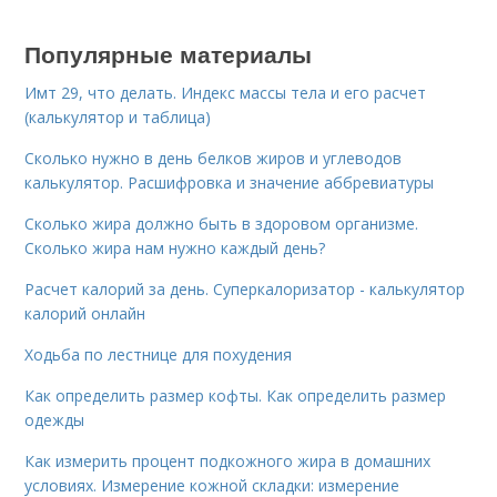
Популярные материалы
Имт 29, что делать. Индекс массы тела и его расчет
(калькулятор и таблица)
Сколько нужно в день белков жиров и углеводов
калькулятор. Расшифровка и значение аббревиатуры
Сколько жира должно быть в здоровом организме.
Сколько жира нам нужно каждый день?
Расчет калорий за день. Суперкалоризатор - калькулятор
калорий онлайн
Ходьба по лестнице для похудения
Как определить размер кофты. Как определить размер
одежды
Как измерить процент подкожного жира в домашних
условиях. Измерение кожной складки: измерение