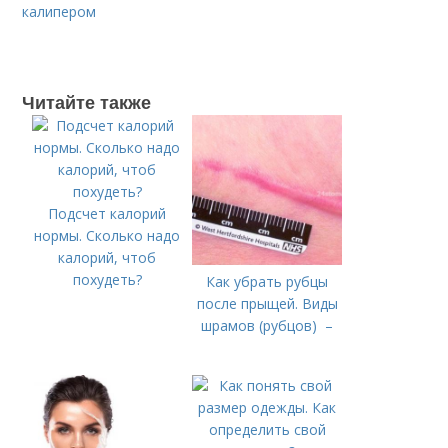
калипером
Читайте также
Подсчет калорий
нормы. Сколько надо
калорий, чтоб
похудеть?
Как убрать рубцы
после прыщей. Виды
шрамов (рубцов) –