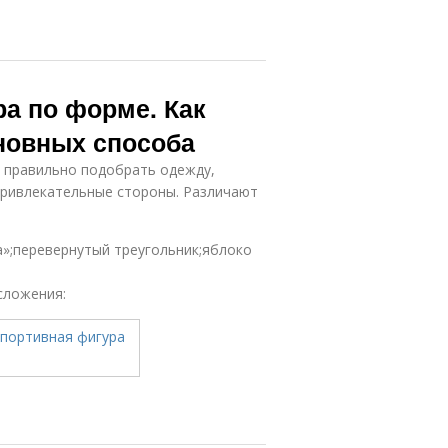
ра по форме. Как
сновных способа
ы правильно подобрать одежду,
привлекательные стороны. Различают
а»;перевернутый треугольник;яблоко
сложения: