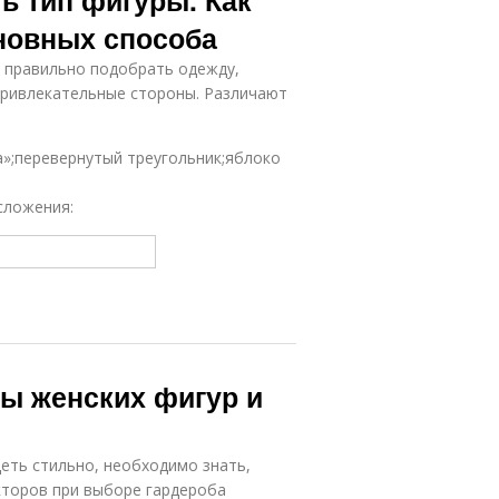
ь тип фигуры. Как
сновных способа
ы правильно подобрать одежду,
привлекательные стороны. Различают
а»;перевернутый треугольник;яблоко
сложения:
пы женских фигур и
еть стильно, необходимо знать,
кторов при выборе гардероба