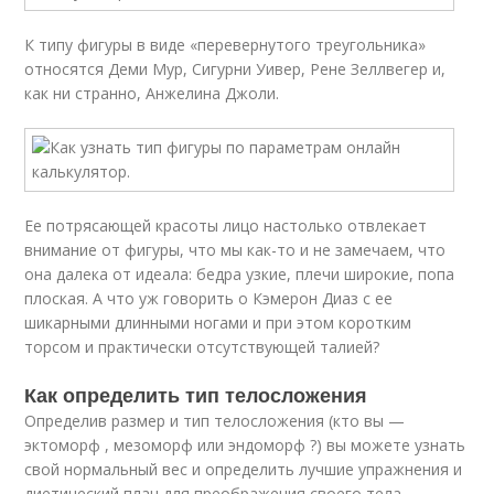
К типу фигуры в виде «перевернутого треугольника»
относятся Деми Мур, Сигурни Уивер, Рене Зеллвегер и,
как ни странно, Анжелина Джоли.
Ее потрясающей красоты лицо настолько отвлекает
внимание от фигуры, что мы как-то и не замечаем, что
она далека от идеала: бедра узкие, плечи широкие, попа
плоская. А что уж говорить о Кэмерон Диаз с ее
шикарными длинными ногами и при этом коротким
торсом и практически отсутствующей талией?
Как определить тип телосложения
Определив размер и тип телосложения (кто вы —
эктоморф , мезоморф или эндоморф ?) вы можете узнать
свой нормальный вес и определить лучшие упражнения и
диетический план для преображения своего тела.