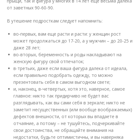
прыщи, так и фигура у многих в 14 лет еще весьма далека
от заветных 90-60-90.
В утешение подросткам следует напомнить:
во-первых, вам еще расти и расти: у женщин рост
может продолжаться до 17-20, а у мужчин – до 20-25 и
даже 28 лет;
во-вторых, беременность и роды накладывают на
женскую фигуру свой отпечаток;
в-третьих, даже если ваша фигура далека от идеала,
если правильно подобрать одежду, то можно
презентовать себя в самом выгодном свете;
и, наконец, в-четвертых, хотя это, наверное, самое
главное: никто так придирчиво не будет вас
разглядывать, как вы сами себя в зеркале; никто не
заметит несущественных (или вообще воображаемых)
дефектов внешности, от которых вы впадаете в
отчаяние, а потому – не тушуйтесь, подчеркивайте
свои достоинства, не обращайте внимания на
недостатки, будьте оптимистичны, и вы наверняка