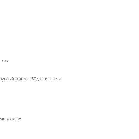
 тела
руглый живот. Бёдра и плечи
вую осанку