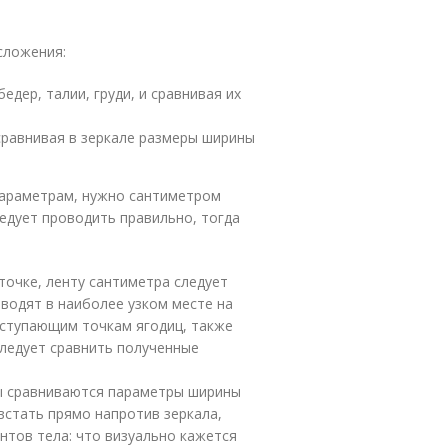
сложения:
дер, талии, груди, и сравнивая их
сравнивая в зеркале размеры ширины
параметрам, нужно сантиметром
ледует проводить правильно, тогда
очке, ленту сантиметра следует
оводят в наиболее узком месте на
ыступающим точкам ягодиц, также
следует сравнить полученные
ы сравниваются параметры ширины
 встать прямо напротив зеркала,
тов тела: что визуально кажется