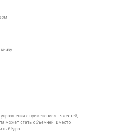
езом
 книзу
я упражнения с применением тяжестей,
опа может стать объёмней. Вместо
ить бёдра.