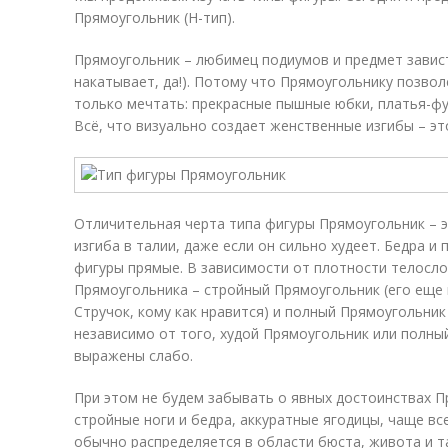
Прямоугольник (H-тип).
Прямоугольник – любимец подиумов и предмет завист
накатывает, да!). Потому что Прямоугольнику позвол
только мечтать: прекрасные пышные юбки, платья-фут
Всё, что визуально создает женственные изгибы – эт
Отличительная черта типа фигуры Прямоугольник – 
изгиба в талии, даже если он сильно худеет. Бедра и
фигуры прямые. В зависимости от плотности телосл
Прямоугольника – стройный Прямоугольник (его еще 
Стручок, кому как нравится) и полный Прямоугольник
независимо от того, худой Прямоугольник или полный
выражены слабо.
При этом не будем забывать о явных достоинствах Пр
стройные ноги и бедра, аккуратные ягодицы, чаще вс
обычно распределяется в области бюста, живота и т