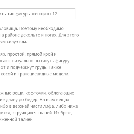
туловища. Поэтому необходимо
а районе декольте и ногах. Для этого
ым силуэтом.
р, простой, прямой крой и
огают визуально вытянуть фигуру
т и подчеркнут грудь. Также
 косой и трапециевидные модели.
ажные вещи, кофточки, облегающие
ие длину до бедер. На всех вещах
бо в верхней части лифа, либо ниже
ихся, струящихся тканей. Из брюк,
иженной талией.