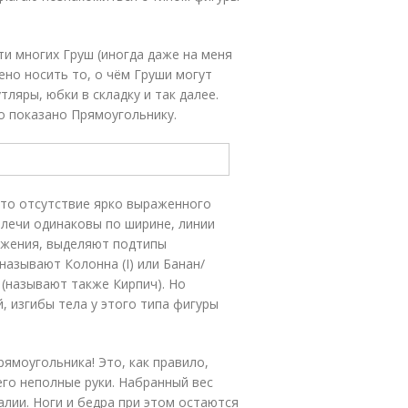
и многих Груш (иногда даже на меня
ено носить то, о чём Груши могут
ляры, юбки в складку и так далее.
о показано Прямоугольнику.
это отсутствие ярко выраженного
 плечи одинаковы по ширине, линии
ожения, выделяют подтипы
называют Колонна (I) или Банан/
 (называют также Кирпич). Но
, изгибы тела у этого типа фигуры
ямоугольника! Это, как правило,
его неполные руки. Набранный вес
алии. Ноги и бедра при этом остаются