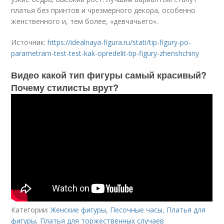
платья без принтов и чрезмерного декора, особенно
женственного и, тем более, «девчачьего».
Источник:
https://idealnaya-figura.ru/stati/tip-figury-po-
parametram-test-test-kak-opredelit-tip-figury-zhenshchiny
Видео какой тип фигуры самый красивый?
Почему стилисты врут?
Категории:
Женские фигуры
,
Песочные часы
,
Платья для
фигуры
,
Платья для торжественных случаев