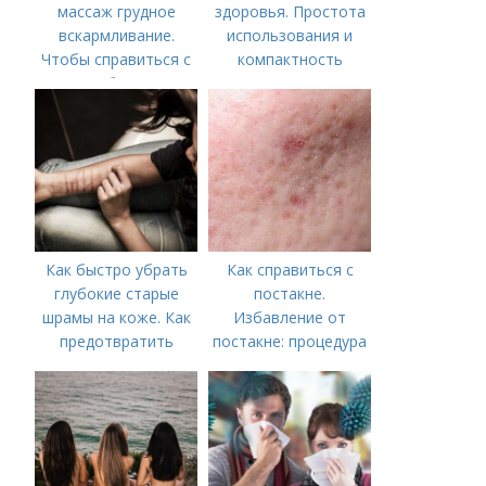
массаж грудное
здоровья. Простота
вскармливание.
использования и
Чтобы справиться с
компактность
нагрубанием,
необходимо
предпринять
следующие действия:
Как быстро убрать
Как справиться с
глубокие старые
постакне.
шрамы на коже. Как
Избавление от
предотвратить
постакне: процедура
появление шрамов