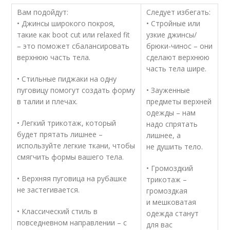
Вам подойдут:
Следует избегать:
• Джинсы широкого покроя,
• Стройные или
такие как boot cut или relaxed fit
узкие джинсы/
– это поможет сбалансировать
брюки-чинос – они
верхнюю часть тела.
сделают верхнюю
часть тела шире.
• Стильные пиджаки на одну
пуговицу помогут создать форму
• Зауженные
в талии и плечах.
предметы верхней
одежды – нам
• Легкий трикотаж, который
надо спрятать
будет прятать лишнее –
лишнее, а
используйте легкие ткани, чтобы
не душить тело.
смягчить формы вашего тела.
• Громоздкий
• Верхняя пуговица на рубашке
трикотаж –
не застегивается.
громоздкая
и мешковатая
• Классический стиль в
одежда станут
повседневном направлении – с
для вас