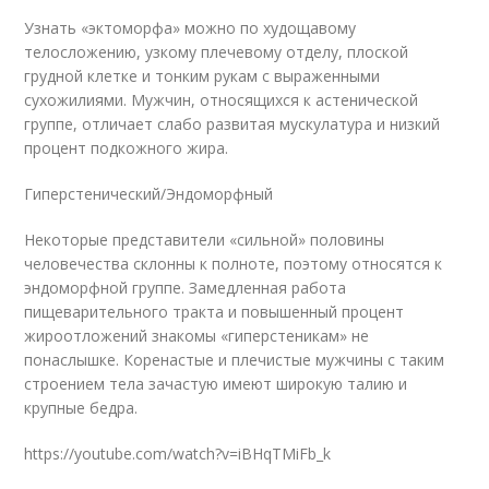
Узнать «эктоморфа» можно по худощавому
телосложению, узкому плечевому отделу, плоской
грудной клетке и тонким рукам с выраженными
сухожилиями. Мужчин, относящихся к астенической
группе, отличает слабо развитая мускулатура и низкий
процент подкожного жира.
Гиперстенический/Эндоморфный
Некоторые представители «сильной» половины
человечества склонны к полноте, поэтому относятся к
эндоморфной группе. Замедленная работа
пищеварительного тракта и повышенный процент
жироотложений знакомы «гиперстеникам» не
понаслышке. Коренастые и плечистые мужчины с таким
строением тела зачастую имеют широкую талию и
крупные бедра.
https://youtube.com/watch?v=iBHqTMiFb_k