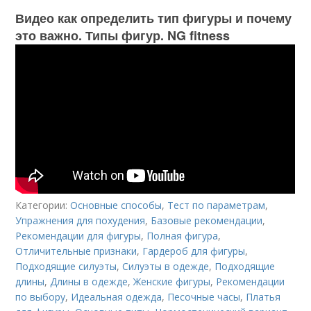
Видео как определить тип фигуры и почему
это важно. Типы фигур. NG fitness
Категории:
Основные способы
,
Тест по параметрам
,
Упражнения для похудения
,
Базовые рекомендации
,
Рекомендации для фигуры
,
Полная фигура
,
Отличительные признаки
,
Гардероб для фигуры
,
Подходящие силуэты
,
Силуэты в одежде
,
Подходящие
длины
,
Длины в одежде
,
Женские фигуры
,
Рекомендации
по выбору
,
Идеальная одежда
,
Песочные часы
,
Платья