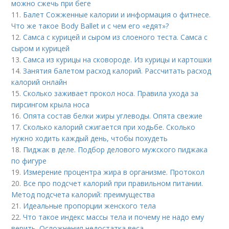
можно сжечь при беге
11.
Балет Сожженные калории и информация о фитнесе.
Что же такое Body Ballet и с чем его «едят»?
12.
Самса с курицей и сыром из слоеного теста. Самса с
сыром и курицей
13.
Самса из курицы на сковороде. Из курицы и картошки
14.
Занятия балетом расход калорий. Рассчитать расход
калорий онлайн
15.
Сколько заживает прокол носа. Правила ухода за
пирсингом крыла носа
16.
Опята состав белки жиры углеводы. Опята свежие
17.
Сколько калорий сжигается при ходьбе. Сколько
нужно ходить каждый день, чтобы похудеть
18.
Пиджак в деле. Подбор делового мужского пиджака
по фигуре
19.
Измерение процентра жира в организме. Протокол
20.
Все про подсчет калорий при правильном питании.
Метод подсчета калорий: преимущества
21.
Идеальные пропорции женского тела
22.
Что такое индекс массы тела и почему не надо ему
верить. Осложнения недостатка веса