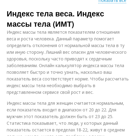
Показать все
Индекс тела веса. Индекс
Тест на лишний вес
Веса в бассейне
массы тела (ИМТ)
Индекс массы тела является показателем отношения
веса и роста человека. Данный параметр помогает
Болезни от лишнего
определить отклонения от нормальной массы тела в ту
Вес для здоровья
веса
или иную сторону. Лишний вес опасен для человеческого
здоровья, поскольку часто приводят к сердечным
заболеваниям. Онлайн калькулятор индекса массы тела
позволяет быстро и точно узнать, насколько ваш
показатель веса соответствует норме. Чтобы рассчитать
Лишние кг
Лишний жир
индекс массы тела необходимо выбрать в
представленном сервисе свой рост и вес.
Индекс массы тела для женщин считается нормальным,
если показатель входит в диапазон от 20 до 22. Для
Идеальный вес
Вес по формуле
мужчин этот показатель должен быть от 23 до 25.
Статистика показывает, что люди, у которых данный
показатель остается в пределах 18-22, живут в среднем