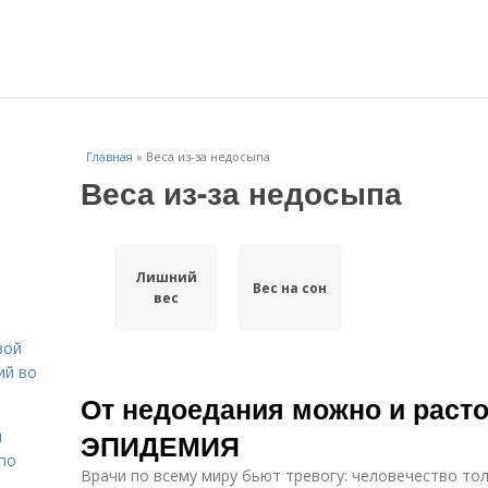
Главная
»
Веса из-за недосыпа
Веса из-за недосыпа
Лишний
Вес на сон
вес
вой
ий во
От недоедания можно и раст
н
ЭПИДЕМИЯ
 по
Врачи по всему миру бьют тревогу: человечество толс