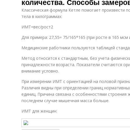
количества. Способы замеро
Классическая формула Кетле помогает произвести по
тела в килограммах:
ИМТ=вес/рост2
Для примера: 27,55= 75/165*165 (при росте в 165 мсм и
Медицинские работники пользуются таблицей станда
Метод относится к стандартным, без учета физическ
принадлежности возраста. Показатели считаются ор
внимание условно.
При измерении ИМТ с ориентацией на половой призна
Различия видны при определении границ нормативных
единиц. Причина связана с особенностями строения ж
последнем случае мышечная масса больше.
ИМТ для женщин: