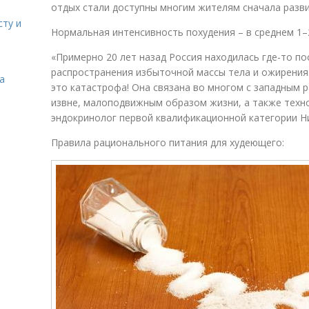
отдых стали доступны многим жителям сначала разви
сту и
Нормальная интенсивность похудения – в среднем 1–
«Примерно 20 лет назад Россия находилась где-то по
распространения избыточной массы тела и ожирения. 
а
это катастрофа! Она связана во многом с западным 
извне, малоподвижным образом жизни, а также техно
эндокринолог первой квалификационной категории Н
Правила рационального питания для худеющего: