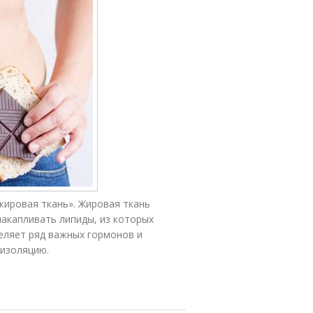
жировая ткань». Жировая ткань
накапливать липиды, из которых
еляет ряд важных гормонов и
 изоляцию.