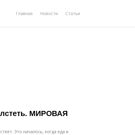
Главная
Новости
Статьи
олстеть. МИРОВАЯ
теет. Это началось, когда еда и