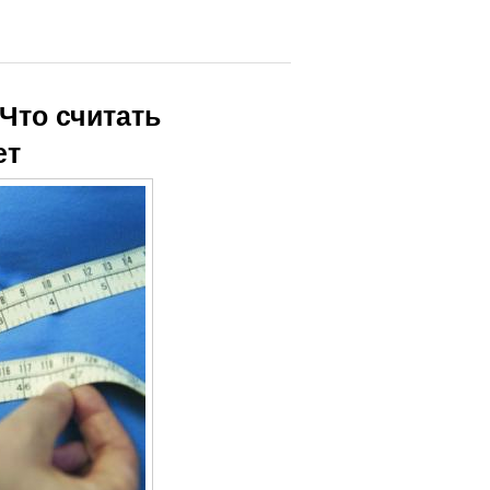
 Что считать
ет