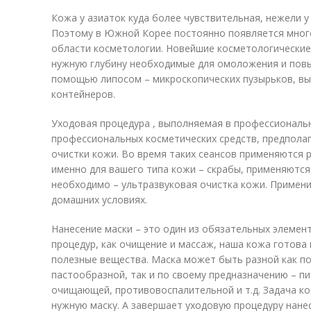
Кожа у азиаток куда более чувствительная, нежели 
Поэтому в Южной Корее постоянно появляется мног
области косметологии. Новейшие косметологические
нужную глубину необходимые для омоложения и пов
помощью липосом – микроскопических пузырьков, в
контейнеров.
Уходовая процедура , выполняемая в профессиональн
профессиональных косметических средств, предпола
очистки кожи. Во время таких сеансов применяются 
именно для вашего типа кожи – скрабы, применяются
необходимо – ультразвуковая очистка кожи. Примени
домашних условиях.
Нанесение маски – это один из обязательных элемен
процедур, как очищение и массаж, наша кожа готова
полезные вещества. Маска может быть разной как п
пастообразной, так и по своему предназначению – п
очищающей, противовоспалительной и т.д. Задача к
нужную маску. А завершает уходовую процедуру нане