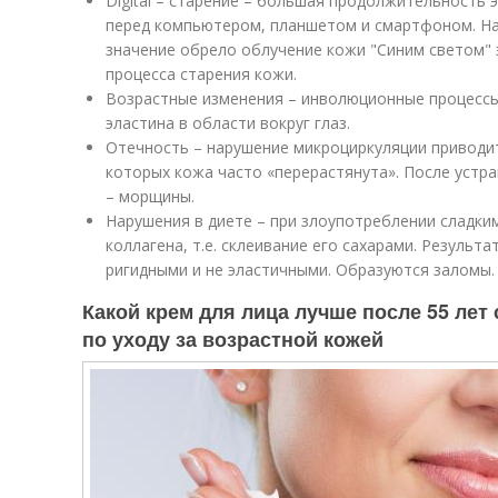
Digital – старение – большая продолжительность 
перед компьютером, планшетом и смартфоном. На
значение обрело облучение кожи "Синим светом" 
процесса старения кожи.
Возрастные изменения – инволюционные процессы
эластина в области вокруг глаз.
Отечность – нарушение микроциркуляции приводит
которых кожа часто «перерастянута». После устр
– морщины.
Нарушения в диете – при злоупотреблении сладки
коллагена, т.е. склеивание его сахарами. Результ
ригидными и не эластичными. Образуются заломы.
Какой крем для лица лучше после 55 лет
по уходу за возрастной кожей