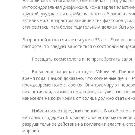
Накапливаясь в организме, они начинают разрушать 
митохондриальная дисфункция, кожа теряет эластичн
хрупкой, ухудшается выработка важных белков и ами
активными. С возрастом влияние этих факторов усил
становитесь, тем более тщательным должен быть ухо
Возрастной кожа считается уже в 35 лет. Если вы не
паспорте, то следует заботиться о состоянии эпидер
· Посещать косметолога и не пренебрегать салон
· Ежедневно защищать кожу от УФ-лучей. Причем не
время года. Наукой доказано, что солнечные лучи – э
преждевременного старения. Они травмируют поверхн
неэластичной, вызывают морщины, сосудистые звезд
нанесение на кожу крема от солнца должно стать еж
· Избавиться от вредных привычек. В особенности 
не только содержит большое количество мутагенов и
разрушительное действие на коллаген и эластин, сп
морщин.