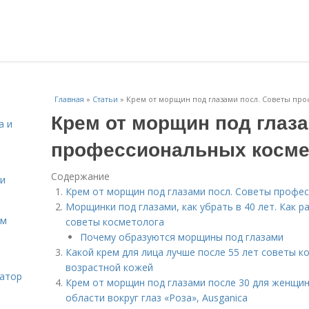
Главная
»
Статьи
»
Крем от морщин под глазами посл. Советы пр
Крем от морщин под глаз
а и
профессиональных косме
Содержание
 и
Крем от морщин под глазами посл. Советы профе
Морщинки под глазами, как убрать в 40 лет. Как 
ом
советы косметолога
Почему образуются морщины под глазами
Какой крем для лица лучше после 55 лет советы к
возрастной кожей
затор
Крем от морщин под глазами после 30 для женщин
области вокруг глаз «Роза», Ausganica