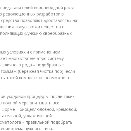
у представителей европеоидной расы.
о революционных разработок в
 средства позволяют «доставлять» на
ышения тонуса кожи вещества с
ыполняющих функцию своеобразных
ых условиях и с применением
гает многоступенчатую систему
различного рода – подобранные
 гоммаж (бережная чистка пор), если
ть такой комплекс не возможно в
тов уходовой процедуры: после таких
 в полной мере впитывать все
о форме – биоцеллюлозной, кремовой,
итательной, увлажняющей,
осметолога – правильной подобрать
сение крема нужного типа.