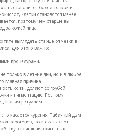
природную красоту. Появляется
ость, становится более тонкой и
нокислот, клетки становятся менее
ивается, поэтому чем старше вы
д за кожей лица.
 хотите выглядеть старше отметки в
миса. Для этого важно:
ными процедурами.
 только в летние дни, но и в любое
то главная причина
ость кожи, делают её грубой,
очки и пигментацию. Поэтому
едневным ритуалом.
это касается курения. Табачный дым
 канцерогенов, но и оказывают
особствую появлению кисетных