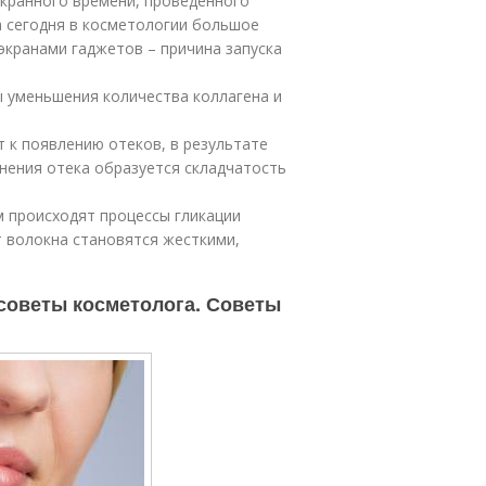
экранного времени, проведенного
 сегодня в косметологии большое
экранами гаджетов – причина запуска
 уменьшения количества коллагена и
 к появлению отеков, в результате
анения отека образуется складчатость
м происходят процессы гликации
ат волокна становятся жесткими,
 советы косметолога. Советы