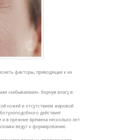
снить факторы, приводящие к их
мая «забываемая». Вернув влагу в
кой кожей и отсутствием жировой
 ботулоподобного действия!
е и в прежние времена несколько лет
поломки ведут к формированию