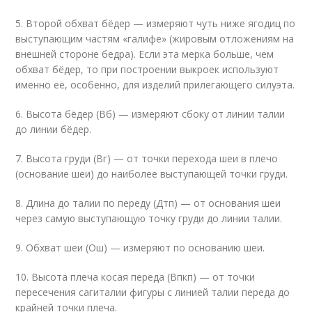
5. Второй обхват бёдер — измеряют чуть ниже ягодиц по
выступающим частям «галифе» (жировым отложениям на
внешней стороне бедра). Если эта мерка больше, чем
обхват бёдер, то при построении выкроек используют
именно её, особенно, для изделий прилегающего силуэта.
6. Высота бёдер (Вб) — измеряют сбоку от линии талии
до линии бёдер.
7. Высота груди (Вг) — от точки перехода шеи в плечо
(основание шеи) до наиболее выступающей точки груди.
8. Длина до талии по переду (Дтп) — от основания шеи
через самую выступающую точку груди до линии талии.
9. Обхват шеи (Ош) — измеряют по основанию шеи.
10. Высота плеча косая переда (Впкп) — от точки
пересечения сагиталии фигуры с линией талии переда до
крайней точки плеча.