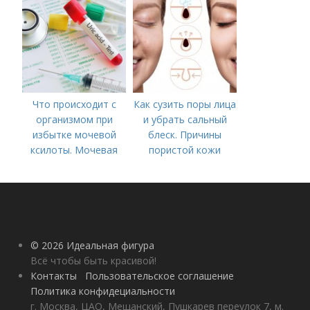
Что происходит с
Как сузить поры лица
организмом при
и убрать сальный
избытке мочевой
блеск. Причины
ксилоты. Мочевая
пористой кожи
кислота в крови:
норма и отклонения
© 2026 Идеальная фигура
Всё чтобы быть красивой!
Контакты
Пользовательское соглашение
Политика конфидециальности
г. Москва, ЦАО, Мещанский, Пушкарев переулок 7, м.