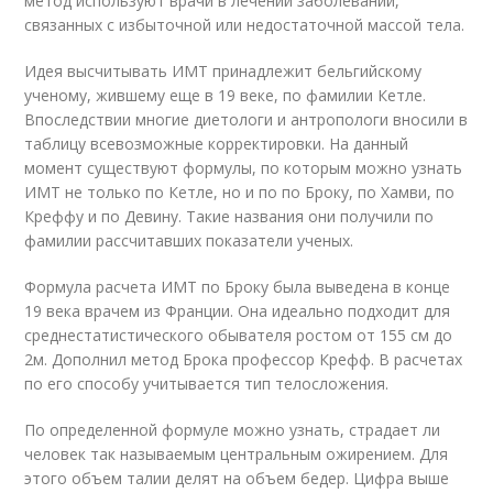
метод используют врачи в лечении заболеваний,
связанных с избыточной или недостаточной массой тела.
Идея высчитывать ИМТ принадлежит бельгийскому
ученому, жившему еще в 19 веке, по фамилии Кетле.
Впоследствии многие диетологи и антропологи вносили в
таблицу всевозможные корректировки. На данный
момент существуют формулы, по которым можно узнать
ИМТ не только по Кетле, но и по по Броку, по Хамви, по
Креффу и по Девину. Такие названия они получили по
фамилии рассчитавших показатели ученых.
Формула расчета ИМТ по Броку была выведена в конце
19 века врачем из Франции. Она идеально подходит для
среднестатистического обывателя ростом от 155 см до
2м. Дополнил метод Брока профессор Крефф. В расчетах
по его способу учитывается тип телосложения.
По определенной формуле можно узнать, страдает ли
человек так называемым центральным ожирением. Для
этого объем талии делят на объем бедер. Цифра выше