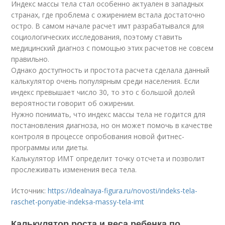
Индекс массы тела стал особенно актуален в западных
странах, где проблема с ожирением встала достаточно
остро. В самом начале расчет имт разрабатывался для
социологических исследования, поэтому ставить
медицинский диагноз с помощью этих расчетов не совсем
правильно.
Однако доступность и простота расчета сделала данный
калькулятор очень популярным среди населения. Если
индекс превышает число 30, то это с большой долей
вероятности говорит об ожирении.
Нужно понимать, что индекс массы тела не годится для
постановления диагноза, но он может помочь в качестве
контроля в процессе опробования новой фитнес-
программы или диеты.
Калькулятор ИМТ определит точку отсчета и позволит
прослеживать изменения веса тела.
Источник:
https://idealnaya-figura.ru/novosti/indeks-tela-
raschet-ponyatie-indeksa-massy-tela-imt
Калькулятор роста и веса ребенка по