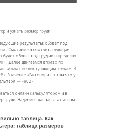
р и узнать размер груди.
следующие результаты: обхват под
 см . Смотрим на соответствующие
о будет обхват под грудью в пределах
0» . Далее двигаемся вправо по
наш обхват по выступающим точкам. В
«B». Значение «B» говорит о том что у
альтера — «80B» .
оваться онлайн калькулятором и в
р груди. Надеемся данная статья вам
вильно таблица. Как
ьтера: таблица размеров