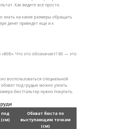
льтат. Как видите всё просто.
но знать на какие размеры обращать
ри денег приведёт еще и к
 «80B». Что это обозначает? 80 — это
жно воспользоваться специальной
 обхват под грудью можно узнать
азмера бюстгальтер нужно покупать.
груди
 под
Обхват бюста по
 (см)
выступающим точкам
(см)