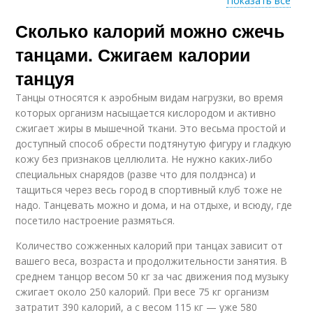
Показать все
Сколько калорий можно сжечь
Танцы за час
Восточный танец
танцами. Сжигаем калории
танцуя
Танцы относятся к аэробным видам нагрузки, во время
Танцы в клубе
Танцы для похудения
которых организм насыщается кислородом и активно
сжигает жиры в мышечной ткани. Это весьма простой и
доступный способ обрести подтянутую фигуру и гладкую
кожу без признаков целлюлита. Не нужно каких-либо
специальных снарядов (разве что для полдэнса) и
тащиться через весь город в спортивный клуб тоже не
надо. Танцевать можно и дома, и на отдыхе, и всюду, где
посетило настроение размяться.
Количество сожженных калорий при танцах зависит от
вашего веса, возраста и продолжительности занятия. В
среднем танцор весом 50 кг за час движения под музыку
сжигает около 250 калорий. При весе 75 кг организм
затратит 390 калорий, а с весом 115 кг — уже 580