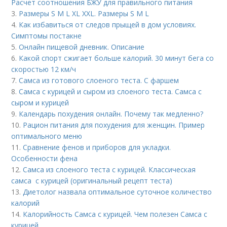
Расчет соотношения БЖУ для правильного питания
3.
Размеры S M L XL XXL. Размеры S M L
4.
Как избавиться от следов прыщей в дом условиях.
Симптомы постакне
5.
Онлайн пищевой дневник. Описание
6.
Какой спорт сжигает больше калорий. 30 минут бега со
скоростью 12 км/ч
7.
Самса из готового слоеного теста. С фаршем
8.
Самса с курицей и сыром из слоеного теста. Самса с
сыром и курицей
9.
Календарь похудения онлайн. Почему так медленно?
10.
Рацион питания для похудения для женщин. Пример
оптимального меню
11.
Сравнение фенов и приборов для укладки.
Особенности фена
12.
Самса из слоеного теста с курицей. Классическая
самса с курицей (оригинальный рецепт теста)
13.
Диетолог назвала оптимальное суточное количество
калорий
14.
Калорийность Самса с курицей. Чем полезен Самса с
курицей