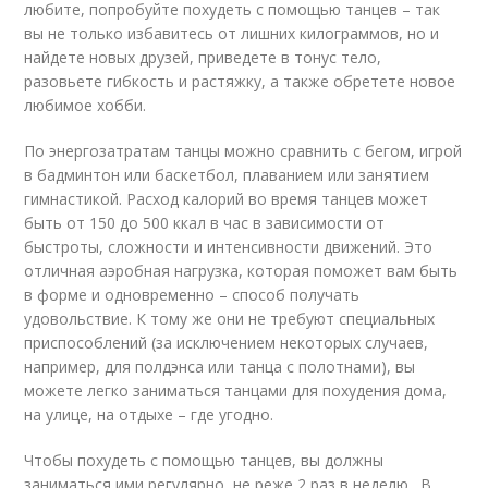
любите, попробуйте похудеть с помощью танцев – так
вы не только избавитесь от лишних килограммов, но и
найдете новых друзей, приведете в тонус тело,
разовьете гибкость и растяжку, а также обретете новое
любимое хобби.
По энергозатратам танцы можно сравнить с бегом, игрой
в бадминтон или баскетбол, плаванием или занятием
гимнастикой. Расход калорий во время танцев может
быть от 150 до 500 ккал в час в зависимости от
быстроты, сложности и интенсивности движений. Это
отличная аэробная нагрузка, которая поможет вам быть
в форме и одновременно – способ получать
удовольствие. К тому же они не требуют специальных
приспособлений (за исключением некоторых случаев,
например, для полдэнса или танца с полотнами), вы
можете легко заниматься танцами для похудения дома,
на улице, на отдыхе – где угодно.
Чтобы похудеть с помощью танцев, вы должны
заниматься ими регулярно, не реже 2 раз в неделю . В