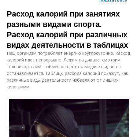
Показать все
Калории при
Расход калорий при занятиях
физических
Человек в калориях
нагрузках
разными видами спорта.
Расход калорий при различных
видах деятельности в таблицах
Калории по
Калории при разных
профессиям
видах
Наш организм потребляет энергию круглосуточно. Расход
калорий идет непрерывно. Лежим на диване, смотрим
телевизор, спим – обмен веществ замедляется, но не
останавливается. Таблицы расхода калорий покажут, как
различные виды деятельности избавляют от лишних
Калории при зарядке
Калории в сутки
килограмм.
Калории для женщин
Калории при езде