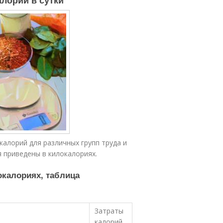
алорий в сутки
калорий для различных групп труда и
я приведены в килокалориях.
окалориях, таблица
Затраты
калорий