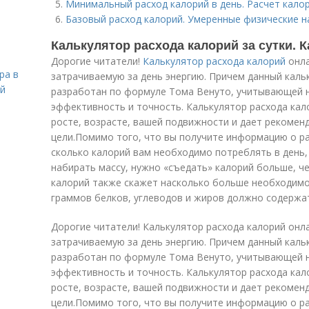
Минимальный расход калорий в день. Расчет кало
Базовый расход калорий. Умеренные физические на
Калькулятор расхода калорий за сутки. 
Дорогие читатели!
Калькулятор расхода калорий
онла
ра в
затрачиваемую за день энергию. Причем данный каль
ой
разработан по формуле Тома Венуто, учитывающей н
эффективность и точность. Калькулятор расхода кало
росте, возрасте, вашей подвижности и дает рекомен
цели.Помимо того, что вы получите информацию о ра
сколько калорий вам необходимо потреблять в день,
набирать массу, нужно «съедать» калорий больше, ч
калорий также скажет насколько больше необходимо 
граммов белков, углеводов и жиров должно содержат
Дорогие читатели! Калькулятор расхода калорий онл
затрачиваемую за день энергию. Причем данный каль
разработан по формуле Тома Венуто, учитывающей н
эффективность и точность. Калькулятор расхода кало
росте, возрасте, вашей подвижности и дает рекомен
цели.Помимо того, что вы получите информацию о ра