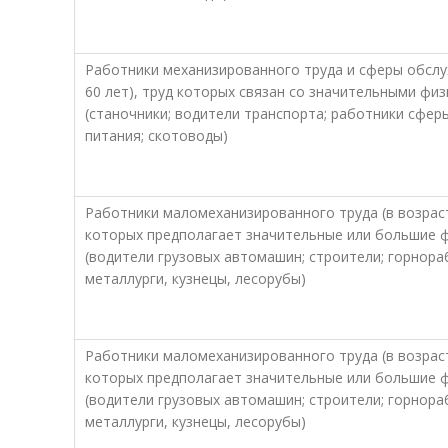
Работники механизированного труда и сферы обслу
60 лет), труд которых связан со значительными фи
(станочники; водители транспорта; работники сфе
питания; скотоводы)
Работники маломеханизированного труда (в возраст
которых предполагает значительные или большие ф
(водители грузовых автомашин; строители; горнора
металлурги, кузнецы, лесорубы)
Работники маломеханизированного труда (в возраст
которых предполагает значительные или большие ф
(водители грузовых автомашин; строители; горнора
металлурги, кузнецы, лесорубы)