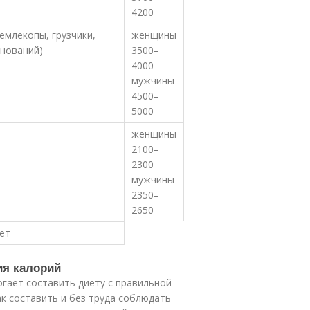
4200
емлекопы, грузчики,
женщины
внований)
3500–
4000
мужчины
4500–
5000
женщины
2100–
2300
мужчины
2350–
2650
ет
ия калорий
огает составить диету с правильной
к составить и без труда соблюдать