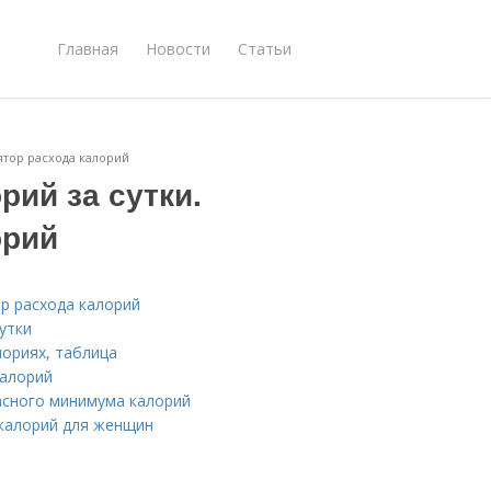
Главная
Новости
Статьи
лятор расхода калорий
рий за сутки.
орий
ор расхода калорий
утки
лориях, таблица
калорий
пасного минимума калорий
 калорий для женщин