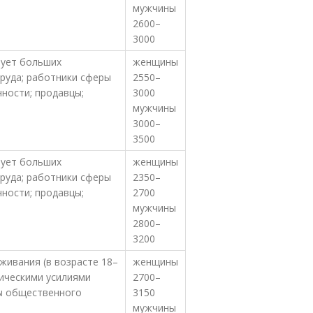
мужчины
2600–
3000
бует больших
женщины
труда; работники сферы
2550–
ности; продавцы;
3000
мужчины
3000–
3500
бует больших
женщины
труда; работники сферы
2350–
ности; продавцы;
2700
мужчины
2800–
3200
живания (в возрасте 18–
женщины
зическими усилиями
2700–
ры общественного
3150
мужчины