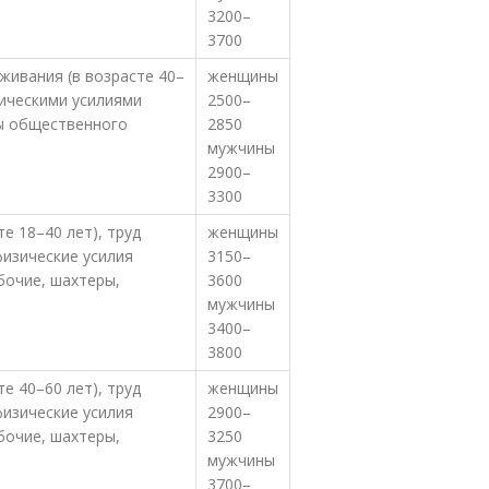
3200–
3700
живания (в возрасте 40–
женщины
зическими усилиями
2500–
ры общественного
2850
мужчины
2900–
3300
е 18–40 лет), труд
женщины
изические усилия
3150–
бочие, шахтеры,
3600
мужчины
3400–
3800
е 40–60 лет), труд
женщины
изические усилия
2900–
бочие, шахтеры,
3250
мужчины
3700–