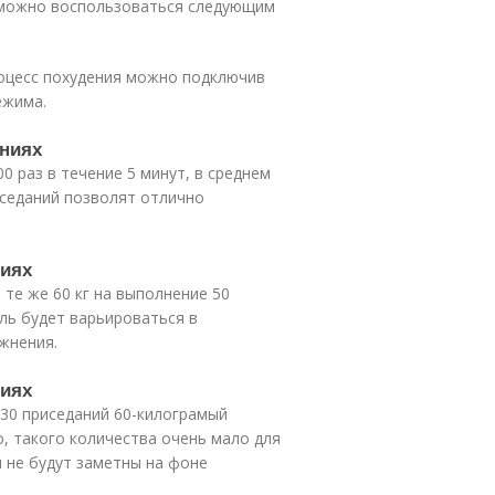
 можно воспользоваться следующим
роцесс похудения можно подключив
ежима.
аниях
0 раз в течение 5 минут, в среднем
риседаний позволят отлично
ниях
 те же 60 кг на выполнение 50
ль будет варьироваться в
жнения.
ниях
30 приседаний 60-килограмый
о, такого количества очень мало для
ы не будут заметны на фоне