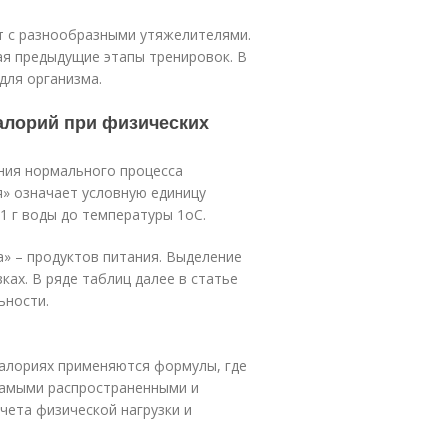
т с разнообразными утяжелителями.
кая предыдущие этапы тренировок. В
для организма.
калорий при физических
ения нормального процесса
» означает условную единицу
 1 г воды до температуры 1
о
С.
а» – продуктов питания. Выделение
ках. В ряде таблиц далее в статье
ьности.
калориях применяются формулы, где
Самыми распространенными и
чета физической нагрузки и