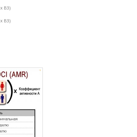
 х ВЗ)
 х ВЗ)