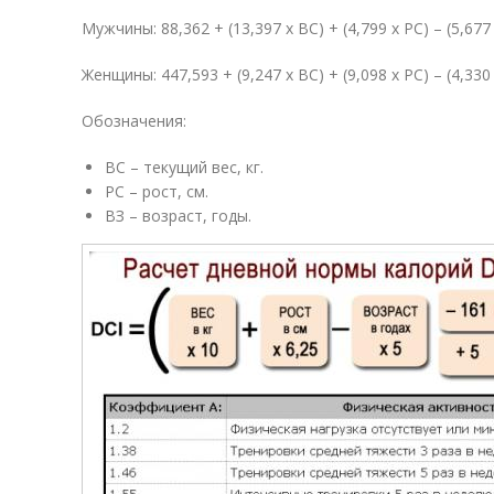
Мужчины: 88,362 + (13,397 х ВС) + (4,799 х РС) – (5,677
Женщины: 447,593 + (9,247 х ВС) + (9,098 х РС) – (4,330
Обозначения:
ВС – текущий вес, кг.
РС – рост, см.
ВЗ – возраст, годы.