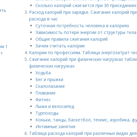
Сколько калорий сжигается при 30 приседаниях
ить
Расход калорий при зарядке. Сжигание калорий при
расхода в час
Суточная потребность человека в калориях
Зависимость потери энергии от структуры тела
Общие правила сжигания калорий
Зачем считать калории
ом 1
Калории по профессиям. Таблица энергозатрат че
ет
Сжигание калорий при физических нагрузках табли
физических нагрузках
Ходьба
Бег и прыжки
Скалолазание
Плавание
Фитнес
Лыжи и велосипед
Турпоходы
Коньки, танцы, баскетбол, теннис, аэробика, ф
Интимные занятия
Таблица расхода калорий при различных видах дея