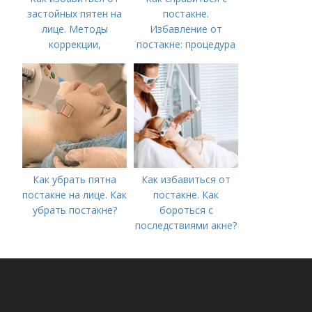
застойных пятен на
постакне.
лице. Методы
Избавление от
коррекции,
постакне: процедура
аппаратного лечения
акне и удаления
рубцов и шрамов
постакне
Как убрать пятна
Как избавиться от
постакне на лице. Как
постакне. Как
убрать постакне?
бороться с
последствиями акне?