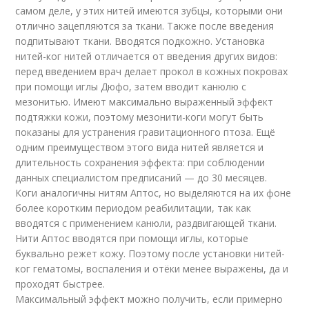
самом деле, у этих нитей имеются зубцы, которыми они
отлично зацепляются за ткани. Также после введения
подпитывают ткани. Вводятся подкожно. Установка
нитей-ког нитей отличается от введения других видов:
перед введением врач делает прокол в кожных покровах
при помощи иглы Дюфо, затем вводит канюлю с
мезонитью. Имеют максимально выраженный эффект
подтяжки кожи, поэтому мезонити-коги могут быть
показаны для устранения гравитационного птоза. Ещё
одним преимуществом этого вида нитей является и
длительность сохранения эффекта: при соблюдении
данных специалистом предписаний — до 30 месяцев.
Коги аналогичны нитям Аптос, но выделяются на их фоне
более коротким периодом реабилитации, так как
вводятся с применением канюли, раздвигающей ткани.
Нити Аптос вводятся при помощи иглы, которые
буквально режет кожу. Поэтому после установки нитей-
ког гематомы, воспаления и отёки менее выражены, да и
проходят быстрее.
Максимальный эффект можно получить, если примерно