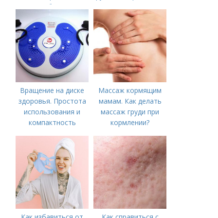
нагрубанием,
лице?
необходимо
предпринять
следующие действия:
Вращение на диске
Массаж кормящим
здоровья. Простота
мамам. Как делать
использования и
массаж груди при
компактность
кормлении?
Как избавиться от
Как справиться с