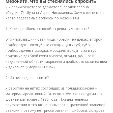
Мезонити. Что вы стеснялись спросить
Я – врач-косметолог-дерматовенеролог салона
«Студия-7» Шунина Дарья Николаевна. Хочу ответить на
часто задаваемые вопросы по мезонитям.
1. Какие проблемы способны решить мезонити?
Это «поплывший» овал лица, «брыли» на щеках, второй
подбородок, носогубные складки, углы губ, губо-
подбородочные складки, морщины вокруг глаз и губ,
подтяжка дряблой кожи живота, ягодиц, рук, ног и
надколенной области, морщины и дряблость кожи на шеи
и декольте («морщины сна»)
2. Из чего сделаны нити?
Я работаю на нитях состоящих из полидиоксинона –
материал ареактивный. Он используется в хирургии как
шовный материал с 1980 года. При длительном
присутствии в тканях не вызывает выраженной тканевой
реакции, поэтому нет риска развития фиброза, склероза