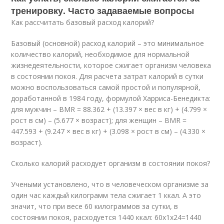
тренировку. Часто задаваемые вопросы
Как рассчитать базовый расход калорий?
Базовый (основной) расход калорий – это минимальное
количество калорий, необходимое для нормальной
жизнедеятельности, которое сжигает организм человека
в состоянии покоя. Для расчета затрат калорий в сутки
можно воспользоваться самой простой и популярной,
доработанной в 1984 году, формулой Харриса-Бенедикта:
для мужчин – BMR = 88.362 + (13.397 × вес в кг) + (4.799 ×
рост в см) – (5.677 × возраст); для женщин – BMR =
447.593 + (9.247 × вес в кг) + (3.098 × рост в см) – (4.330 ×
возраст).
Сколько калорий расходует организм в состоянии покоя?
Учеными установлено, что в человеческом организме за
один час каждый килограмм тела сжигает 1 ккал. А это
значит, что при весе 60 килограммов за сутки, в
состоянии покоя, расходуется 1440 ккал: 60х1х24=1440