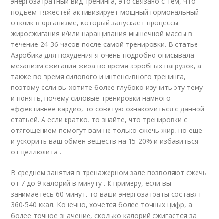
энергозатратный вид тренинга, это связано с тем, что
подъем тяжестей активизирует мощный гормональный
отклик в организме, который запускает процессы
жиросжигания и/или наращивания мышечной массы в
течение 24-36 часов после самой тренировки. В статье
Аэробика для похудения я очень подробно описывала
механизм сжигания жира во время аэробных нагрузок, а
также во время силового и интенсивного тренинга,
поэтому если вы хотите более глубоко изучить эту тему
и понять, почему силовые тренировки намного
эффективнее кардио, то советую ознакомиться с данной
статьей. А если кратко, то знайте, что тренировки с
отягощением помогут вам не только сжечь жир, но еще
и ускорить ваш обмен веществ на 15-20% и избавиться
от целлюлита .
В среднем занятия в тренажерном зале позволяют сжечь
от 7 до 9 калорий в минуту . К примеру, если вы
занимаетесь 60 минут, то ваши энергозатраты составят
360-540 ккал. Конечно, хочется более точных цифр, а
более точное значение, сколько калорий сжигается за