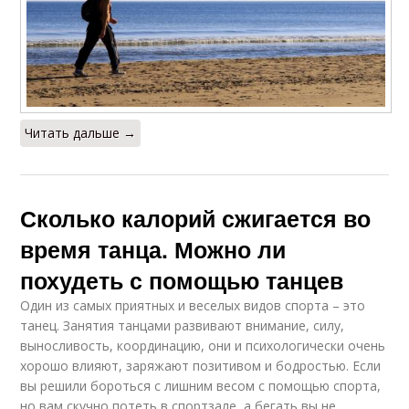
тренировку
Ходьба для
Калории при беге
похудения
Читать дальше →
Сожженные калории
Ходьба на каблуках
Сколько калорий сжигается во
время танца. Можно ли
похудеть с помощью танцев
Калории для
стройности
Один из самых приятных и веселых видов спорта – это
танец. Занятия танцами развивают внимание, силу,
выносливость, координацию, они и психологически очень
хорошо влияют, заряжают позитивом и бодростью. Если
вы решили бороться с лишним весом с помощью спорта,
но вам скучно потеть в спортзале, а бегать вы не