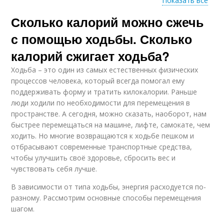
Показать все
Сколько калорий можно сжечь
Спортивная ходьба
Калории во сне
с помощью ходьбы. Сколько
калорий сжигает ходьба?
Ходьба – это один из самых естественных физических
Калории в организме
Шаги в калории
процессов человека, который всегда помогал ему
поддерживать форму и тратить килокалории. Раньше
люди ходили по необходимости для перемещения в
пространстве. А сегодня, можно сказать, наоборот, нам
быстрее перемещаться на машине, лифте, самокате, чем
Калории при
Ходьба по песку
ходить. Но многие возвращаются к ходьбе пешком и
различных видах
отбрасывают современные транспортные средства,
чтобы улучшить своё здоровье, сбросить вес и
чувствовать себя лучше.
Калории при
Калории по
физических
В зависимости от типа ходьбы, энергия расходуется по-
профессиям
упражнениях
разному. Рассмотрим основные способы перемещения
шагом.