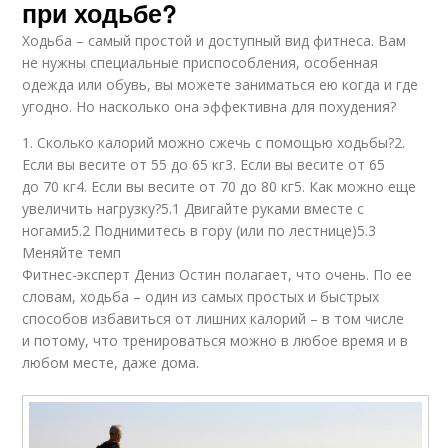
при ходьбе?
Калории при
Калории за сутки
занятиях
Ходьба – самый простой и доступный вид фитнеса. Вам
не нужны специальные приспособления, особенная
одежда или обувь, вы можете заниматься ею когда и где
угодно. Но насколько она эффективна для похудения?
Калории за час
Калории при зарядке
1. Сколько калорий можно сжечь с помощью ходьбы?2.
Если вы весите от 55 до 65 кг3. Если вы весите от 65
до 70 кг4. Если вы весите от 70 до 80 кг5. Как можно еще
увеличить нагрузку?5.1 Двигайте руками вместе с
Калории в
ногами5.2 Поднимитесь в гору (или по лестнице)5.3
Калории на морозе
килограмме
Меняйте темп
Фитнес-эксперт Дениз Остин полагает, что очень. По ее
словам, ходьба – один из самых простых и быстрых
способов избавиться от лишних калорий – в том числе
Калории для
Калории в сутки
и потому, что тренироваться можно в любое время и в
похудения
любом месте, даже дома.
Калории за
Калории при езде