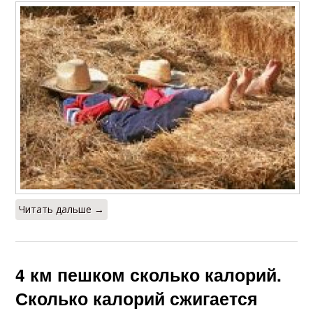
Калории в
Калории при поцелуе
тренажерном зале
Калории при
Калории при разных
поцелуях
видах
Калории при
физических
Человек в калориях
нагрузках
Читать дальше →
Калории при
Калории в домашних
домашней работе
условиях
4 км пешком сколько калорий.
Сколько калорий сжигается