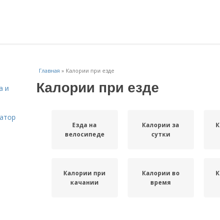
Главная
»
Калории при езде
Калории при езде
а и
затор
Езда на
Калории за
К
велосипеде
сутки
Калории при
Калории во
К
качании
время