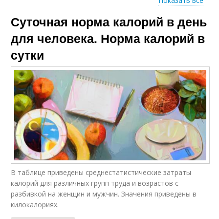
Показать все
Суточная норма калорий в день
Калории для
Калории в организме
похудения
для человека. Норма калорий в
сутки
Калории за
Калории для мужчин
тренировку
Калории при
физических
Калории за час
нагрузках
В таблице приведены среднестатистические затраты
Калории при ходьбе
Калории для ребенка
калорий для различных групп труда и возрастов с
разбивкой на женщин и мужчин. Значения приведены в
килокалориях.