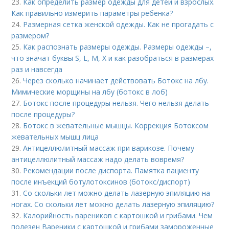
23.
Как определить размер одежды для детей и взрослых.
Как правильно измерить параметры ребенка?
24.
Размерная сетка женской одежды. Как не прогадать с
размером?
25.
Как распознать размеры одежды. Размеры одежды –,
что значат буквы S, L, M, X и как разобраться в размерах
раз и навсегда
26.
Через сколько начинает действовать Ботокс на лбу.
Мимические морщины на лбу (ботокс в лоб)
27.
Ботокс после процедуры нельзя. Чего нельзя делать
после процедуры?
28.
Ботокс в жевательные мышцы. Коррекция Ботоксом
жевательных мышц лица
29.
Антицеллюлитный массаж при варикозе. Почему
антицеллюлитный массаж надо делать вовремя?
30.
Рекомендации после диспорта. Памятка пациенту
после инъекций ботулотоксинов (ботокс/диспорт)
31.
Со скольки лет можно делать лазерную эпиляцию на
ногах. Со скольки лет можно делать лазерную эпиляцию?
32.
Калорийность вареников с картошкой и грибами. Чем
полезен Вареники с картошкой и грибами замороженные