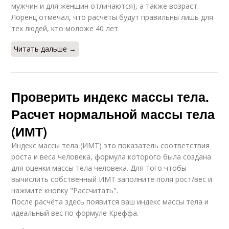
мужчин и для женщин отличаются), а также возраст.
Веса для женщин
Идеальная масса
Лоренц отмечал, что расчеты будут правильны лишь для
тех людей, кто моложе 40 лет.
Читать дальше →
Идеальные
Веса по возрасту
пропорции
Проверить индекс массы тела.
Расчет нормальной массы тела
Идеальные
Веса по объему
(ИМТ)
параметры
Индекс массы тела (ИМТ) это показатель соответствия
роста и веса человека, формула которого была создана
для оценки массы тела человека. Для того чтобы
вычислить собственный ИМТ заполните поля рост/вес и
нажмите кнопку "Рассчитать".
После расчёта здесь появится ваш индекс массы тела и
идеальный вес по формуле Креффа.