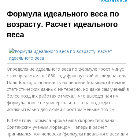
Показать все
Формула идеального веса по
Вес по формуле
Лишний вес
возрасту. Расчет идеального
веса
Нормальный вес
Веса по росту
Определение идеального веса по формуле «рост минус
сто» предложил в 1850 году французский исследователь
Веса для мужчин
Вес по росту
Поль Брока, основываясь на анализе больших объемов
статистических данных. Интересно, но даже сам ученый в
более поздних работах отмечал, что выведенная им
формула вовсе не универсальна — она подходит
исключительно для людей с ростом меньше 165 см.
Вес для мужчины
Вес при росте
В 1929 году формула Брока была скорректирована
британским ученым Лоренцом. Теперь в расчет
принимался пол человека (формулы идеального веса для