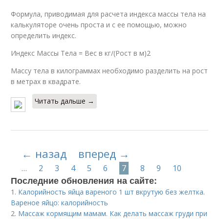
Формула, приводимая для расчета индекса массы тела на
калькуляторе очень проста и с ее помощью, можно
определить индекс.
Индекс Массы Тела = Вес в кг/(Рост в м)2
Массу тела в килограммах необходимо разделить на рост
в метрах в квадрате.
Читать дальше →
← назад
вперед →
…
2
3
4
5
6
7
8
9
10
Последние обновления на сайте:
1.
Калорийность яйца вареного 1 шт вкрутую без желтка.
Вареное яйцо: калорийность
2.
Массаж кормящим мамам. Как делать массаж груди при