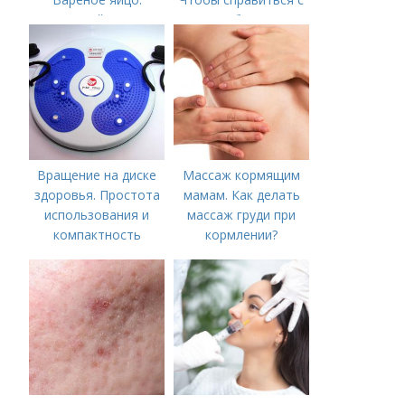
калорийность
нагрубанием,
необходимо
предпринять
следующие действия:
Вращение на диске
Массаж кормящим
здоровья. Простота
мамам. Как делать
использования и
массаж груди при
компактность
кормлении?