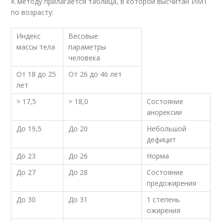
К методу прилагается таблица, в которой высчитан ИМТ
по возрасту:
Индекс
Весовые
массы тела
параметры
человека
От 18 до 25
От 26 до 46 лет
лет
> 17,5
> 18,0
Состояние
анорексии
До 19,5
До 20
Небольшой
дефицит
До 23
До 26
Норма
До 27
До 28
Состояние
предожирения
До 30
До 31
1 степень
ожирения