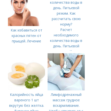
Расчет
Как избавиться от
необходимого
красных пятен от
количества воды в
прыщей. Лечение
день. Питьевой
режим. Как
рассчитать свою
норму?
Калорийность яйца
Лимфодренажный
вареного 1 шт
массаж грудное
вкрутую без желтка.
вскармливание.
Вареное яйцо:
Чтобы справиться с