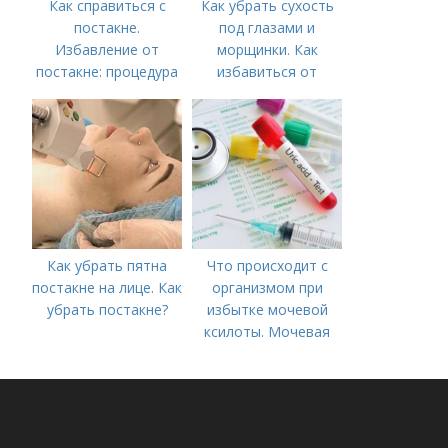
Как справиться с
Как убрать сухость
постакне.
под глазами и
Избавление от
морщинки. Как
постакне: процедура
избавиться от
морщин под глазами:
косметологические
процедуры
Как убрать пятна
Что происходит с
постакне на лице. Как
организмом при
убрать постакне?
избытке мочевой
ксилоты. Мочевая
кислота в крови:
норма и отклонения