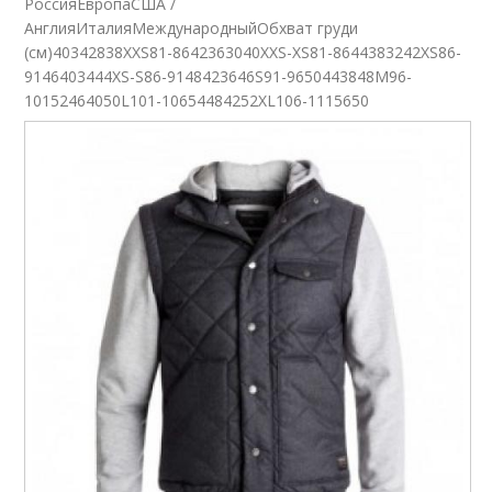
РоссияЕвропаСША /
АнглияИталияМеждународныйОбхват груди
(см)40342838XXS81-8642363040XXS-XS81-8644383242XS86-
9146403444XS-S86-9148423646S91-9650443848M96-
10152464050L101-10654484252XL106-1115650