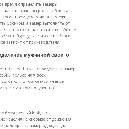
мое время определить замеры
лючают параметры роста, обхвата
метром. Прежде чем делать мерки,
ять босиком, а замер выполнять от
т, часто отражена на этикетке. Объем
областей фигуры. В итоге на бирке
все зависит от производителя.
еделение мужчиной своего
естно всем. Но как определить размер
собны только 40% всех
 могут воспользоваться нашими
мер, и с учетом полученных
е безупречный look, но
кие изделия не сковывают движения,
как подобрать размер одежды для