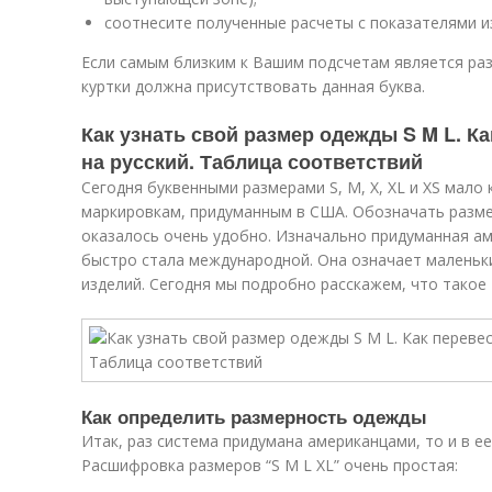
соотнесите полученные расчеты с показателями и
Если самым близким к Вашим подсчетам является раз
куртки должна присутствовать данная буква.
Как узнать свой размер одежды S M L. К
на русский. Таблица соответствий
Сегодня буквенными размерами S, M, X, XL и XS мало 
маркировкам, придуманным в США. Обозначать разм
оказалось очень удобно. Изначально придуманная а
быстро стала международной. Она означает маленьк
изделий. Сегодня мы подробно расскажем, что такое – X
Как определить размерность одежды
Итак, раз система придумана американцами, то и в е
Расшифровка размеров “S M L XL” очень простая: