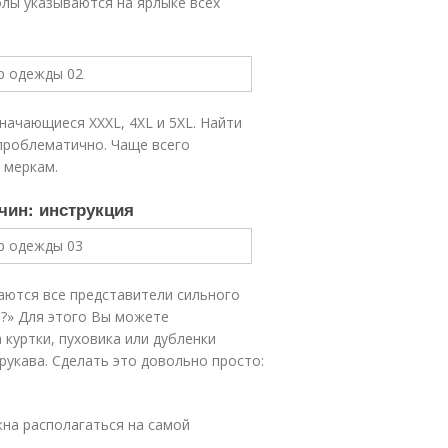
олы указываются на ярлыке всех
ачающиеся XXXL, 4XL и 5XL. Найти
проблематично. Чаще всего
 меркам.
ин: инструкция
аются все представители сильного
н?» Для этого Вы можете
куртки, пуховика или дубленки
 рукава. Сделать это довольно просто:
на располагаться на самой