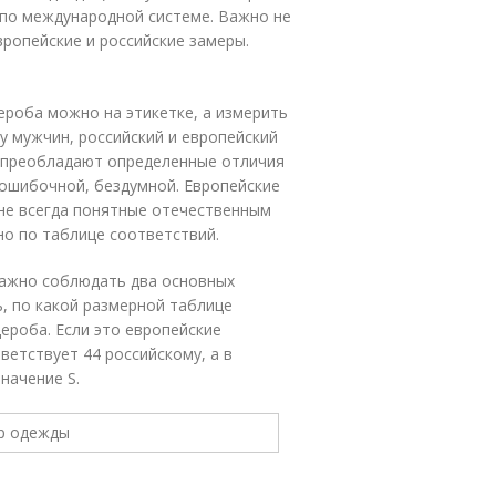
по международной системе. Важно не
ропейские и российские замеры.
роба можно на этикетке, а измерить
у мужчин, российский и европейский
х преобладают определенные отличия
т ошибочной, бездумной. Европейские
не всегда понятные отечественным
о по таблице соответствий.
важно соблюдать два основных
ь, по какой размерной таблице
ероба. Если это европейские
ветствует 44 российскому, а в
начение S.