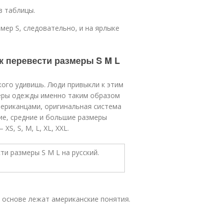
з таблицы.
мер S, следовательно, и на ярлыке
ак перевести размеры S M L
кого удивишь. Люди привыкли к этим
еры одежды именно таким образом
мериканцами, оригинальная система
ие, средние и большие размеры
S, S, M, L, XL, XXL.
е основе лежат американские понятия.