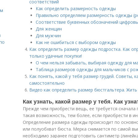
соответствий
Как определить размерность одежды
ом
Правильно определяем размерность одежды (р
Соответствие буквенных обозначений цифров
Для женщин
н
Для мужчин
 по
Как не ошибиться с выбором одежды
Как определить размер одежды подростка. Как оп
только удачные покупки!
О чем нельзя забывать, выбирая одежду для м
Таблица размеров одежды для мальчиков с рож
Как понять, какой у тебя размер грудей. Советы, 
самостоятельно
Видео как определить размер бюстгальтера. Жить з
Как узнать, какой размер у тебя. Как уз
Прежде чем приобрести вещь, ее требуется сначала 
такая возможность, тем более, если приобрести в ин
Определение размера одежды происходит по основно
или полуобхват бюста. Мерка снимается по самой вы
необходимо заранее подготовить сантиметр (линейка