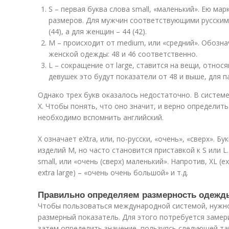
S – первая буква слова small, «маленький». Ею ма
размеров. Для мужчин соответствующими русским
(44), а для женщин – 44 (42).
M – происходит от medium, или «средний». Обозн
женской одежды: 48 и 46 соответственно.
L – сокращение от large, ставится на вещи, отно
девушек это будут показатели от 48 и выше, для па
Однако трех букв оказалось недостаточно. В систем
X. Чтобы понять, что оно значит, и верно определит
необходимо вспомнить английский.
X означает eXtra, или, по-русски, «очень», «сверх». Б
изделий M, но часто становится приставкой к S или L.
small, или «очень (сверх) маленький». Напротив, XL (ex
extra large) – «очень очень большой» и т.д.
Правильно определяем размерность одежд
Чтобы пользоваться международной системой, нужно
размерный показатель. Для этого потребуется замери
затем определить значение, пользуясь следующей та