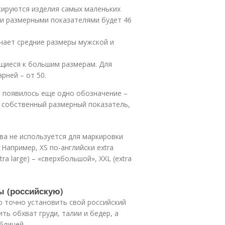
ркируются изделия самых маленьких
и размерными показателями будет 46
ачает средние размеры мужской и
сящиеся к большим размерам. Для
рней – от 50.
е появилось еще одно обозначение –
ь собственный размерный показатель,
уква не используется для маркировки
 Например, XS по-английски extra
tra large) – «сверхбольшой», XXL (extra
ы (российскую)
 точно установить свой российский
ть обхват груди, талии и бедер, а
блицей.