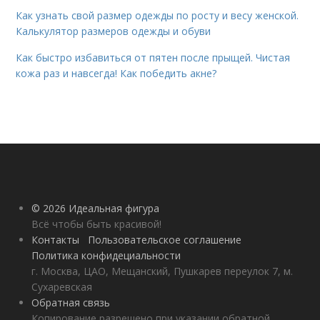
Как узнать свой размер одежды по росту и весу женской.
Калькулятор размеров одежды и обуви
Как быстро избавиться от пятен после прыщей. Чистая
кожа раз и навсегда! Как победить акне?
© 2026 Идеальная фигура
Всё чтобы быть красивой!
Контакты
Пользовательское соглашение
Политика конфидециальности
г. Москва, ЦАО, Мещанский, Пушкарев переулок 7, м.
Сухаревская
Обратная связь
Копирование разрешено при указании обратной