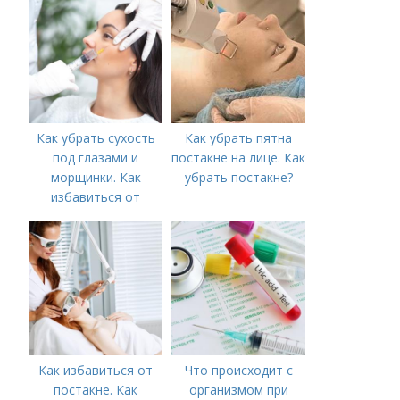
Как убрать сухость
Как убрать пятна
под глазами и
постакне на лице. Как
морщинки. Как
убрать постакне?
избавиться от
морщин под глазами:
косметологические
процедуры
Как избавиться от
Что происходит с
постакне. Как
организмом при