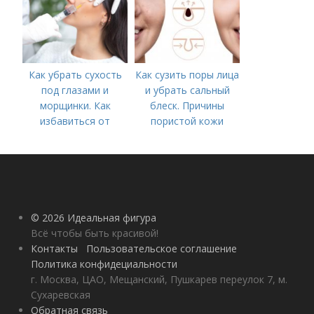
Как убрать сухость
Как сузить поры лица
под глазами и
и убрать сальный
морщинки. Как
блеск. Причины
избавиться от
пористой кожи
морщин под глазами:
косметологические
процедуры
© 2026 Идеальная фигура
Всё чтобы быть красивой!
Контакты
Пользовательское соглашение
Политика конфидециальности
г. Москва, ЦАО, Мещанский, Пушкарев переулок 7, м.
Сухаревская
Обратная связь