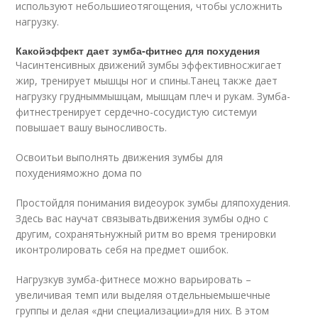
используют небольшиеотягощения, чтобы усложнить
нагрузку.
Какойэффект дает зумба-фитнес для похудения
Часинтенсивных движений зумбы эффективносжигает
жир, тренирует мышцы ног и спины.Танец также дает
нагрузку грудныммышцам, мышцам плеч и рукам. Зумба-
фитнестренирует сердечно-сосудистую системуи
повышает вашу выносливость.
Освоитьи выполнять движения зумбы для
похуденияможно дома по
Простойдля понимания видеоурок зумбы дляпохудения.
Здесь вас научат связыватьдвижения зумбы одно с
другим, сохранятьнужный ритм во время тренировки
иконтролировать себя на предмет ошибок.
Нагрузкув зумба-фитнесе можно варьировать –
увеличивая темп или выделяя отдельныемышечные
группы и делая «дни специализации»для них. В этом