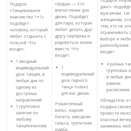
Подарок «Мул
сердца» — это
Подарок
данс» подойдё
впечатление для
«Танцевальное
мужчинам, так
двоих. Подойдёт
знакомство 1+1»
женщинам, ос
для пары, которая
подойдёт
тем, кто не хо
любит делать друг
человеку, который
ограничивать 
другу сюрпризы и
любит отдыхать с
выборе и люби
радоваться жизни
пользой. Что
разнообразие.
вместе. Что
входит:
входит:
входит:
1 вводный
4 разных та
1
индивидуальный
групповых 
индивидуальный
урок танцев, в
в любые дни
урок парного
любые дни по
рамках
танца только
одному из
расписания.
для вас двоих.
доступных
направлений.
Обладатель эт
Романтичный
1 групповое
подарка смож
вальс, жаркая
занятие по
провести неск
бачата, заводная
любому
классных вечер
сальса, трепетная
танцевальному
занимаясь лю
румба,