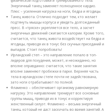
физической подготовки и тренированного тела.
Энергичный танец заменяет полноценное кардио.
Плюс – усиленная нагрузка на ноги, бедра и ягодицы.
Танец живота. Отлично подходит тем, кто желает
подтянуть мышцы корпуса и увидеть долгожданный
пресс. В «тряске» укрепляется все тело, а засчет
энергичных движений сжигаются калории. Кроме того,
считается, что танец живота воздействует на бедра и
ягодицы, приводя их в тонус без скучных приседаний и
выпадов. Стоит попробовать!
Ирландский степ – это направление попало в топ-
лидеров для похудения, может, и неожиданно, но
вполне оправданно: считается, что такие занятия
вполне заменяют пробежки в парке. Верхняя часть
тела в ирландском степе почти не задействована,
зато ноги отрабатывают по полной.
Фламенко – обеспечивает организму равномерную
нагрузку. Это направление тренирует все основные
группы мышц, приводя их в тонус и корректируя
женственный силуэт. Фламенко – весьма энергичный
танец, который не даст заскучать во время занятий. А