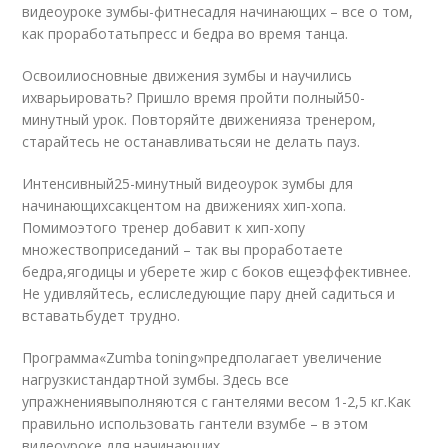
видеоуроке зумбы-фитнесадля начинающих – все о том,
как проработатьпресс и бедра во время танца.
Освоилиосновные движения зумбы и научились
ихварьировать? Пришло время пройти полный50-
минутный урок. Повторяйте движенияза тренером,
старайтесь не останавливатьсяи не делать пауз.
Интенсивный25-минутный видеоурок зумбы для
начинающихсакцентом на движениях хип-хопа.
Помимоэтого тренер добавит к хип-хопу
множествоприседаний – так вы проработаете
бедра,ягодицы и уберете жир с боков ещеэффективнее.
Не удивляйтесь, еслиследующие пару дней садиться и
вставатьбудет трудно.
Программа«Zumba toning»предполагает увеличение
нагрузкистандартной зумбы. Здесь все
упражнениявыполняются с гантелями весом 1-2,5 кг.Как
правильно использовать гантели взумбе – в этом
видеоуроке для начинающих.