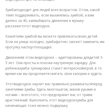
Зумбаподходит для людей всех возрастов. Отом, какой
темп поддерживать, если вызанялись зумбой, а вам
далеко за 40, каквыбирать движения и музыку
расскажетэтот видеоурок.
Кзанятиям зумбой вы можете привлекатьсвоих детей.
Если на улице холодно, зумбафитнес сможет заменить им
прогулку наспортплощадке.
Движенияв этом видеоуроке – адаптированы длядетей 3-
5 лет. Они просты и похожи наутренную зарядку. Для
ребенказумба-тренировка станет интереснойигрой, в то
время как вы продолжитесжигать свои калории и худеть
Этотвидеоурок научит вас правильно разминатьсяперед
занятиями зумбы. Здесь многошагов, махов руками и
ногами – всеготого, что предохранит вас от травм
ирастяжений. Выполнять этот видеоурокзумбы для
начинающих тоже можно подмузыку