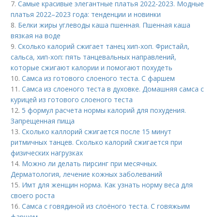
7.
Самые красивые элегантные платья 2022-2023. Модные
платья 2022–2023 года: тенденции и новинки
8.
Белки жиры углеводы каша пшенная. Пшенная каша
вязкая на воде
9.
Сколько калорий сжигает танец хип-хоп. Фристайл,
сальса, хип-хоп: пять танцевальных направлений,
которые сжигают калории и помогают похудеть
10.
Самса из готового слоеного теста. С фаршем
11.
Самса из слоеного теста в духовке. Домашняя самса с
курицей из готового слоеного теста
12.
5 формул расчета нормы калорий для похудения.
Запрещенная пища
13.
Сколько каллорий сжигается после 15 минут
ритмичных танцев. Сколько калорий сжигается при
физических нагрузках
14.
Можно ли делать пирсинг при месячных.
Дерматология, лечение кожных заболеваний
15.
Имт для женщин норма. Как узнать норму веса для
своего роста
16.
Самса с говядиной из слоёного теста. С говяжьим
фаршем