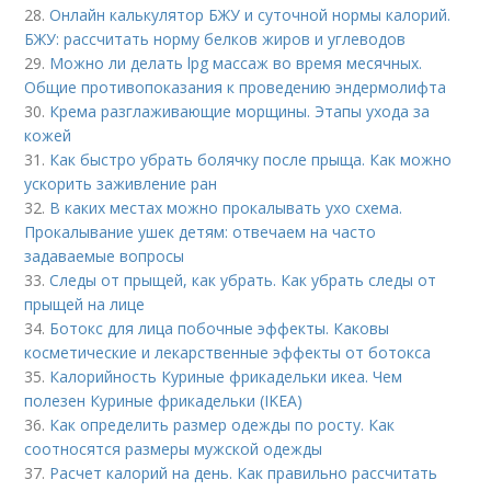
28.
Онлайн калькулятор БЖУ и суточной нормы калорий.
БЖУ: рассчитать норму белков жиров и углеводов
29.
Можно ли делать lpg массаж во время месячных.
Общие противопоказания к проведению эндермолифта
30.
Крема разглаживающие морщины. Этапы ухода за
кожей
31.
Как быстро убрать болячку после прыща. Как можно
ускорить заживление ран
32.
В каких местах можно прокалывать ухо схема.
Прокалывание ушек детям: отвечаем на часто
задаваемые вопросы
33.
Следы от прыщей, как убрать. Как убрать следы от
прыщей на лице
34.
Ботокс для лица побочные эффекты. Каковы
косметические и лекарственные эффекты от ботокса
35.
Калорийность Куриные фрикадельки икеа. Чем
полезен Куриные фрикадельки (IKEA)
36.
Как определить размер одежды по росту. Как
соотносятся размеры мужской одежды
37.
Расчет калорий на день. Как правильно рассчитать