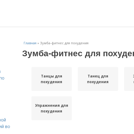
Главная
»
Зумба-фитнес для похудения
Зумба-фитнес для похуде
н
Танцы для
Танец для
 по
похудения
похудения
Упражнения для
похудения
вой
ий во