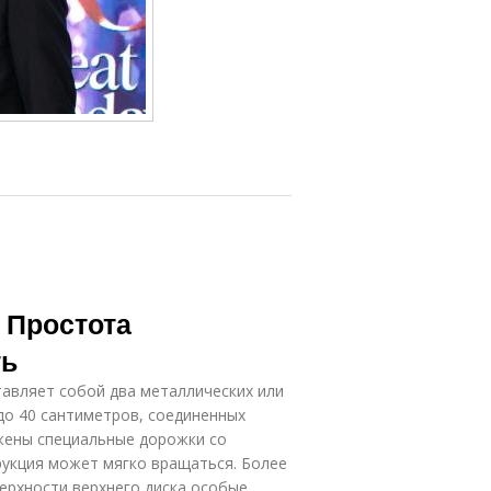
 Простота
ть
тавляет собой два металлических или
до 40 сантиметров, соединенных
жены специальные дорожки со
укция может мягко вращаться. Более
ерхности верхнего диска особые