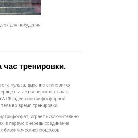
зок для похудения:
а час тренировки.
тота пульса, дыхание становится
сердце пытается перекачать как
и АТФ (аденозинтрифосфорной
 тела во время тренировки.
озидтрифосфат, играет исключительно
ах; в первую очередь соединение
ех биохимических процессов,