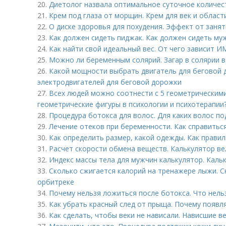
20.
Диетолог назвала оптимальное суточное количес
21.
Крем под глаза от морщин. Крем для век и области
22.
О диске здоровья для похудения. Эффект от занят
23.
Как должен сидеть пиджак. Как должен сидеть му
24.
Как найти свой идеальный вес. От чего зависит И
25.
Можно ли беременным солярий. Загар в солярии 
26.
Какой мощности выбрать двигатель для беговой
электродвигателей для беговой дорожки
27.
Всех людей можно соотнести с 5 геометрическим
геометрические фигуры в психологии и психотерапии
28.
Процедура ботокса для волос. Для каких волос по
29.
Лечение отеков при беременности. Как справитьс
30.
Как определить размер, какой одежды. Как правил
31.
Расчет скорости обмена веществ. Калькулятор в
32.
Индекс массы тела для мужчин калькулятор. Кал
33.
Сколько сжигается калорий на тренажере лыжи. С
орбитреке
34.
Почему нельзя ложиться после ботокса. Что нель
35.
Как убрать красный след от прыща. Почему появ
36.
Как сделать, чтобы веки не нависали. Нависшие в