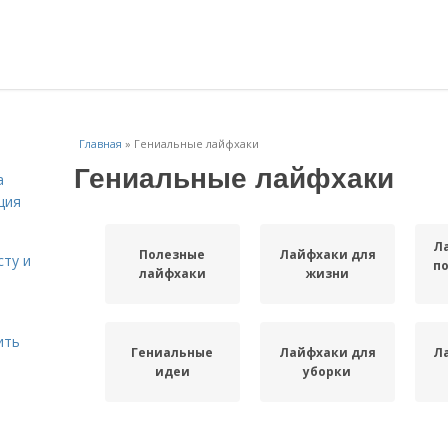
Главная
»
Гениальные лайфхаки
Гениальные лайфхаки
а
ция
Л
Полезные
Лайфхаки для
сту и
п
лайфхаки
жизни
ить
Гениальные
Лайфхаки для
Л
идеи
уборки