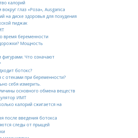
тво калорий
 вокруг глаз «Роза», Ausganica
ий на диске здоровья для похудения
жской пиджак
МТ
во время беременности
 дорожки? Мощность
и фигурами. Что означают
?
дходит ботокс?
я с отеками при беременности?
ьно себя измерить.
еличины основного обмена веществ
ькулятор ИМТ
колько калорий сжигается на
зя после введения ботокса
ляются следы от прыщей
еки