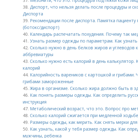
37.
Мезонити, что это. Процедура подтяжки кожи ли
38.
Диспорт, что нельзя делать после процедуры и ск
Диспорта
39.
Рекомендации после диспорта. Памятка пациенту
(ботокс/диспорт)
40.
Календарь распечатать похудения. Почему так ме
41.
Узнать размер одежды по параметрам. Как узнат
42.
Сколько нужно в день белков жиров и углеводов 
аббревиатуры
43.
Сколько нужно есть калорий в день калькулятор.
калорий
44.
Калорийность вареников с картошкой и грибами. 
грибами замороженные
45.
Жира в организме. Сколько жира должно быть в 
46.
Как понять размеры одежды. Как определить русс
инструкция
47.
Метаболический возраст, что это. Вопрос про ме
48.
Сколько калорий сжигается при медленной ходьбе
49.
Размеры одежды, как мерить. Как снять мерки дл
50.
Как узнать, какой у тебя размер одежды. Как оп
мужчины, ребенка