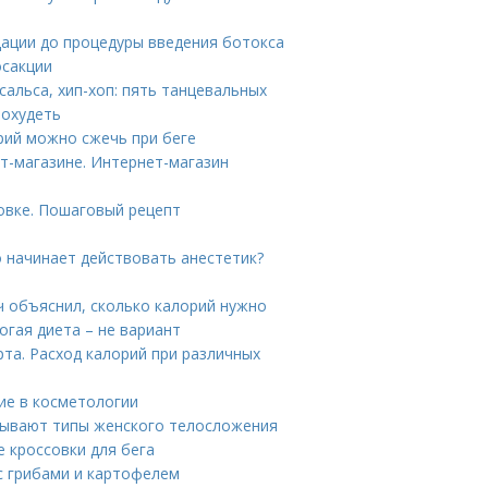
дации до процедуры введения ботокса
осакции
сальса, хип-хоп: пять танцевальных
похудеть
орий можно сжечь при беге
т-магазине. Интернет-магазин
ховке. Пошаговый рецепт
о начинает действовать анестетик?
ч объяснил, сколько калорий нужно
огая диета – не вариант
рта. Расход калорий при различных
ние в косметологии
 бывают типы женского телосложения
е кроссовки для бега
 с грибами и картофелем