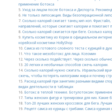
применение ботокса
5.
Уход за лицом после ботокса и Диспорта. Рекомен
6.
Не только липосакция. Виды безоперационной лип
7.
Сколько калорий сжигает танец хип-хоп. Фристайл, 
направлений, которые сжигают калории и помогают 
8.
Сколько калорий сжигается при беге. Сколько кал
9.
Купить косметику из Кореи в официальном интерне
корейской косметики HollyShop
10.
Самса из готового слоёного теста с курицей в ду
11.
Что такое мезоботокс для лица. Ксеомин
12.
Через сколько подействует. Через сколько обычн
13.
20 легких и необычных способов сжечь калории.
14.
Сколько калорий нужно сжигать. Израильский вра
сжечь, чтобы потерять килограмм жира и почему стр
15.
Расход калорий при занятиях разными видами спо
видах деятельности в таблицах
16.
Ботокс в теплой технике. Ботулотоксин: примене
17.
Типы женских фигур и тренировки для них. Какие
18.
Топ-20 лучших женских кроссовок для бега. Лучши
19.
Рецепт самса из курицы с грибами. Самса куриная