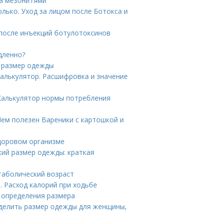
ца мезонитями
олько. Уход за лицом после Ботокса и
 после инъекций ботулотоксинов
дленно?
ь размер одежды
калькулятор. Расшифровка и значение
 Калькулятор нормы потребления
Чем полезен Вареники с картошкой и
здоровом организме
кий размер одежды: краткая
таболический возраст
. Расход калорий при ходьбе
я определения размера
ределить размер одежды для женщины,