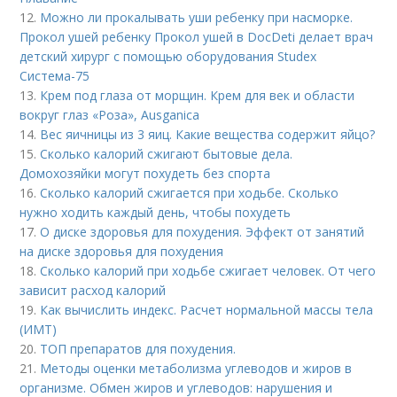
12.
Можно ли прокалывать уши ребенку при насморке.
Прокол ушей ребенку Прокол ушей в DocDeti делает врач
детский хирург с помощью оборудования Studex
Система-75
13.
Крем под глаза от морщин. Крем для век и области
вокруг глаз «Роза», Ausganica
14.
Вес яичницы из 3 яиц. Какие вещества содержит яйцо?
15.
Сколько калорий сжигают бытовые дела.
Домохозяйки могут похудеть без спорта
16.
Сколько калорий сжигается при ходьбе. Сколько
нужно ходить каждый день, чтобы похудеть
17.
О диске здоровья для похудения. Эффект от занятий
на диске здоровья для похудения
18.
Сколько калорий при ходьбе сжигает человек. От чего
зависит расход калорий
19.
Как вычислить индекс. Расчет нормальной массы тела
(ИМТ)
20.
ТОП препаратов для похудения.
21.
Методы оценки метаболизма углеводов и жиров в
организме. Обмен жиров и углеводов: нарушения и